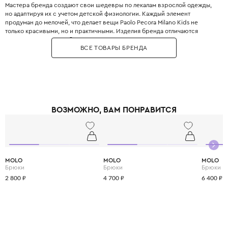
Мастера бренда создают свои шедевры по лекалам взрослой одежды,
но адаптируя их с учетом детской физиологии. Каждый элемент
продуман до мелочей, что делает вещи Paolo Pecora Milano Kids не
только красивыми, но и практичными. Изделия бренда отличаются
высоким качеством и безупречным кроем. Бренд использует только
ВСЕ ТОВАРЫ БРЕНДА
натуральные материалы – мягкий хлопок, нежное бамбуковое волокно,
тёплую шерсть мериноса и эластичный полиэстер, чтобы каждая вещь
дарила уют и комфорт в любое время года. С Paolo Pecora Milano Kids
ваши дети будут не только стильными, но и счастливыми, ведь в каждой
детали чувствуется любовь и забота о них.
ВОЗМОЖНО, ВАМ ПОНРАВИТСЯ
MOLO
MOLO
MOLO
Брюки
Брюки
Брюки
2 800 ₽
4 700 ₽
6 400 ₽