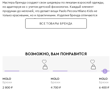
Мастера бренда создают свои шедевры по лекалам взрослой одежды,
но адаптируя их с учетом детской физиологии. Каждый элемент
продуман до мелочей, что делает вещи Paolo Pecora Milano Kids не
только красивыми, но и практичными. Изделия бренда отличаются
высоким качеством и безупречным кроем. Бренд использует только
ВСЕ ТОВАРЫ БРЕНДА
натуральные материалы – мягкий хлопок, нежное бамбуковое волокно,
тёплую шерсть мериноса и эластичный полиэстер, чтобы каждая вещь
дарила уют и комфорт в любое время года. С Paolo Pecora Milano Kids
ваши дети будут не только стильными, но и счастливыми, ведь в каждой
детали чувствуется любовь и забота о них.
ВОЗМОЖНО, ВАМ ПОНРАВИТСЯ
MOLO
MOLO
MOLO
Брюки
Брюки
Брюки
2 800 ₽
4 700 ₽
6 400 ₽