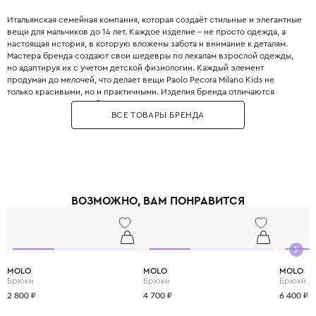
Итальянская семейная компания, которая создаёт стильные и элегантные
вещи для мальчиков до 14 лет. Каждое изделие – не просто одежда, а
настоящая история, в которую вложены забота и внимание к деталям.
Мастера бренда создают свои шедевры по лекалам взрослой одежды,
но адаптируя их с учетом детской физиологии. Каждый элемент
продуман до мелочей, что делает вещи Paolo Pecora Milano Kids не
только красивыми, но и практичными. Изделия бренда отличаются
высоким качеством и безупречным кроем. Бренд использует только
ВСЕ ТОВАРЫ БРЕНДА
натуральные материалы – мягкий хлопок, нежное бамбуковое волокно,
тёплую шерсть мериноса и эластичный полиэстер, чтобы каждая вещь
дарила уют и комфорт в любое время года. С Paolo Pecora Milano Kids
ваши дети будут не только стильными, но и счастливыми, ведь в каждой
детали чувствуется любовь и забота о них.
ВОЗМОЖНО, ВАМ ПОНРАВИТСЯ
MOLO
MOLO
MOLO
Брюки
Брюки
Брюки
2 800 ₽
4 700 ₽
6 400 ₽