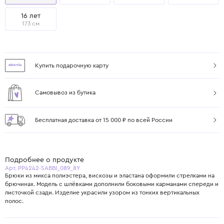
16 лет
173 см
Купить подарочную карту
Самовывоз из бутика
Бесплатная доставка от 15 000 ₽ по всей России
Подробнее о продукте
Арт. PP4242-SABBI_089_8Y
Брюки из микса полиэстера, вискозы и эластана оформили стрелками на
брючинах. Модель с шлёвками дополнили боковыми карманами спереди и
листочкой сзади. Изделие украсили узором из тонких вертикальных
полос.