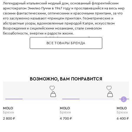
Легендарный итальянский модный дом, основанный флорентийским
аристократом Эмилио Пуччи в 1947 году и прославившийся на весь мир
своими фантастическими, оптическими и красочными принтами, за что
его заслуженно называют «принцем принтов». Геометрические и
абстрактные узоры, вдохновленные природой Капри, искусством
Возрождения и сицилийскими мозаиками, стали символом
беззаботности, энергии и радости жизни.
В 2017 году на выставке Pitti Bimbo во Флоренции была представлена
ВСЕ ТОВАРЫ БРЕНДА
детская линия, которая практически полностью повторяет взрослые
коллекции. Emilio Pucci Junior - это настоящий взрыв цвета и позитива,
это выбор для активных и творческих детей, которые не боятся быть в
центре внимания. Одежда из мягкого шелкового джерси с культовыми
принтами Vivara дарит ощущение праздника и свободы каждый день.
ВОЗМОЖНО, ВАМ ПОНРАВИТСЯ
MOLO
MOLO
MOLO
Брюки
Брюки
Брюки
2 800 ₽
4 700 ₽
6 400 ₽