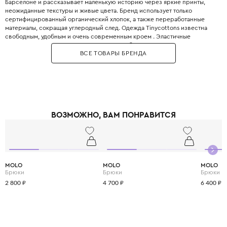
Барселоне и рассказывает маленькую историю через яркие принты,
неожиданные текстуры и живые цвета. Бренд использует только
сертифицированный органический хлопок, а также переработанные
материалы, сокращая углеродный след. Одежда Tinycottons известна
свободным, удобным и очень современным кроем . Эластичные
манжеты, мягкие резинки и плоские швы обеспечивают максимальную
ВСЕ ТОВАРЫ БРЕНДА
свободу движений для игр и сна. Принты являются визитной карточкой
бренда: забавные животные, абстрактные узоры, коллаборации с
современными иллюстраторами. Все краски безопасны для детей и не
выцветают даже после множества стирок. Позвольте вашему ребёнку
носить искусство с первого года жизни.
ВОЗМОЖНО, ВАМ ПОНРАВИТСЯ
MOLO
MOLO
MOLO
Брюки
Брюки
Брюки
2 800 ₽
4 700 ₽
6 400 ₽