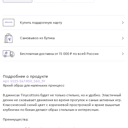
Купить подарочную карту
Самовывоз из бутика
Бесплатная доставка от 15 000 ₽ по всей России
Подробнее о продукте
Арт. SS25-247-R50_560_3Y
Яркий образ для маленьких принцесс
В джинсах Tinycottons будет не только стильно, но и удобно. Эластичный
деним не сковывает движения во время прогулок и самых активных игр.
Классический синий цвет с коричневой прострочкой и яркие вышитые
клубнички по бокам делают образ стильным и интересным.
Преимущества: