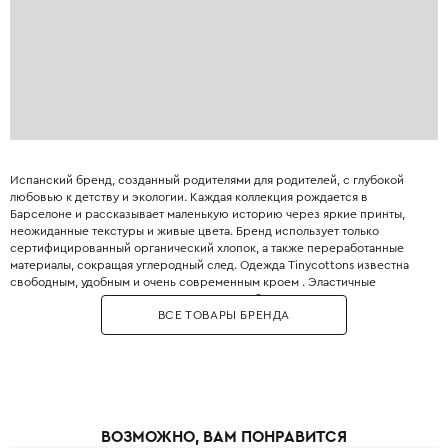
Испанский бренд, созданный родителями для родителей, с глубокой
любовью к детству и экологии. Каждая коллекция рождается в
Барселоне и рассказывает маленькую историю через яркие принты,
неожиданные текстуры и живые цвета. Бренд использует только
сертифицированный органический хлопок, а также переработанные
материалы, сокращая углеродный след. Одежда Tinycottons известна
свободным, удобным и очень современным кроем . Эластичные
манжеты, мягкие резинки и плоские швы обеспечивают максимальную
ВСЕ ТОВАРЫ БРЕНДА
свободу движений для игр и сна. Принты являются визитной карточкой
бренда: забавные животные, абстрактные узоры, коллаборации с
современными иллюстраторами. Все краски безопасны для детей и не
выцветают даже после множества стирок. Позвольте вашему ребёнку
носить искусство с первого года жизни.
ВОЗМОЖНО, ВАМ ПОНРАВИТСЯ