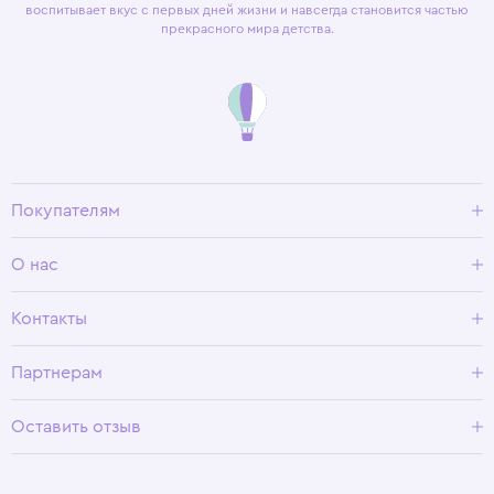
воспитывает вкус с первых дней жизни и навсегда становится частью
прекрасного мира детства.
Покупателям
Доставка и оплата
О нас
Условия возврата
Гид по размерам
О Wisteria
Контакты
Программа лояльности
Партнерам
Оставить отзыв