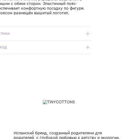
Подробнее о продукте
Арт. SS26-312-104_021_4Y
Брюки-клёш из лёгкого хлопка украшены вышивкой в
виде ягод вишни с обеих сторон. Эластичный пояс-
кулиска обеспечивает комфортную посадку по фигуре.
Слева под поясом размещён вышитый логотип.
Характеристики
Состав и уход