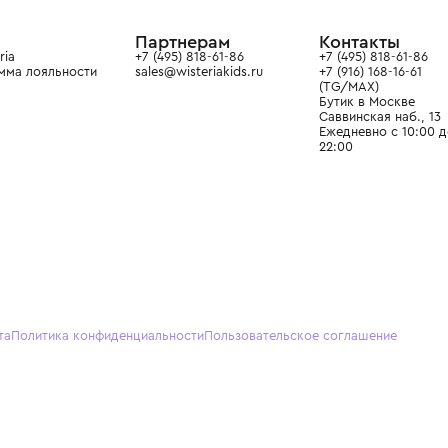
ain. Эстетика здесь воспитывает
тся частью прекрасного мира
О нас
Партнерам
Кон
О Wisteria
+7 (495) 818-61-86
+7 (49
Программа лояльности
sales@wisteriakids.ru
+7 (91
(TG/M
Бутик
Саввин
Ежедн
22:00