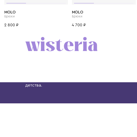
1 год
1+ год
2 года
3 года
4 года
1 год
1+ год
2 года
MOLO
MOLO
Брюки
Брюки
2 800 ₽
4 700 ₽
Бутик. Саввинская набережная, 13
Wisteria — мультибрендовый бутик премиальн
Хамовниках, представляющий более 60 брендо