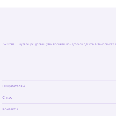
© 2025 WisteriaKids
Публична