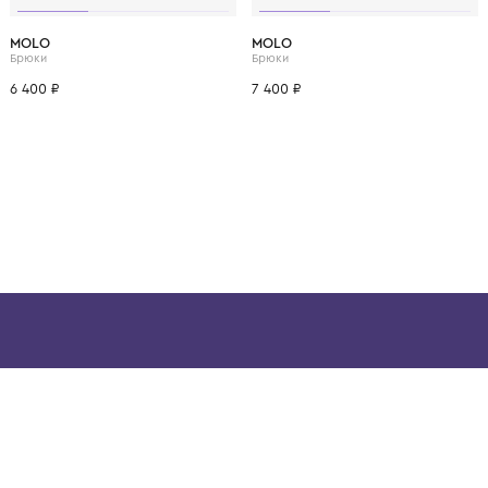
ВОЗМОЖНО, ВАМ ПОНРАВ
3 года
4 года
1 год
1+ год
2 года
3 года
4 года
1 год
1+ год
MOLO
MOLO
Брюки
Брюки
6 400 ₽
7 400 ₽
ой детской одежды в
в сегмента люкс: Givenchy,