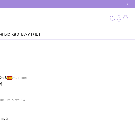
мобиль
бнее
ушки
Подарочные карты
АУТЛЕТ
TINYCOTTONS
Испания
БРЮКИ
15 400 ₽
или 4 платежа по 3 850 ₽
Цвет: молочный