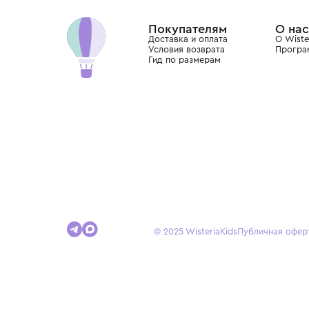
Dolce&Gabbana, Giorgio Armani, Elie Saab, Balm
вкус с первых дней жизни и навсегда станови
детства.
Покупателям
Доставка и оплата
Условия возврата
Гид по размерам