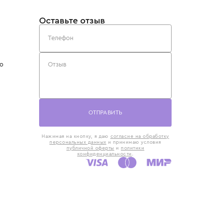
такты
Оставьте отзыв
5) 818-61-86
6) 168-16-61
AX)
 в Москве
ская наб., 13
евно с 10:00 до