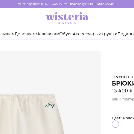
Valet-паркинг: 8 (495) 445-27-72 - припаркуем ваш авто
Бесплатная доставка при заказе от 15 000 ₽
Установите приложение, чтобы покупки были еще удо
нды
Малышам
Девочкам
Мальчикам
Обувь
Аксессуары
Игр