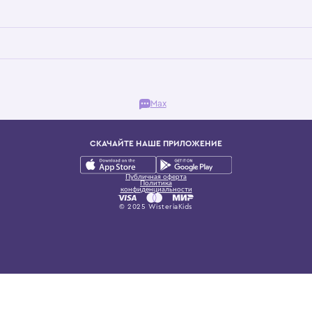
Бутик. Саввинская набережная, 13
ках, представляющий более 60 брендов сегмента люкс: Givenchy, Dolce&Gab
и навсегда становится частью прекрасного мира детс