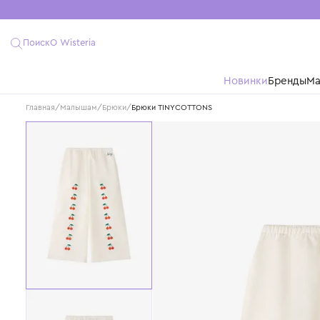
Поиск
О Wisteria
Новинки
Бре
Главная
/
Малышам
/
Брюки
/
Брюки TINYCOTTONS