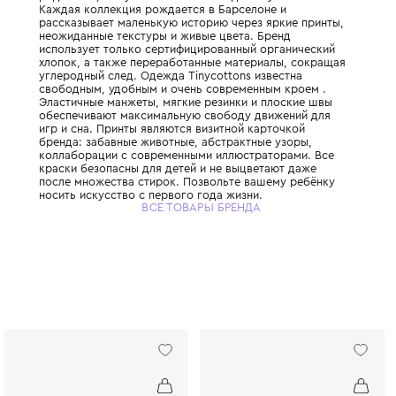
Испанский бренд, созданный родителями 
родителей, с глубокой любовью к детству 
Каждая коллекция рождается в Барселоне
рассказывает маленькую историю через яр
неожиданные текстуры и живые цвета. Бр
использует только сертифицированный ор
хлопок, а также переработанные материа
углеродный след. Одежда Tinycottons изв
свободным, удобным и очень современным
Эластичные манжеты, мягкие резинки и п
обеспечивают максимальную свободу дви
игр и сна. Принты являются визитной карт
бренда: забавные животные, абстрактные 
коллаборации с современными иллюстрат
краски безопасны для детей и не выцвета
после множества стирок. Позвольте ваше
носить искусство с первого года жизни.
ВСЕ ТОВАРЫ БРЕНДА