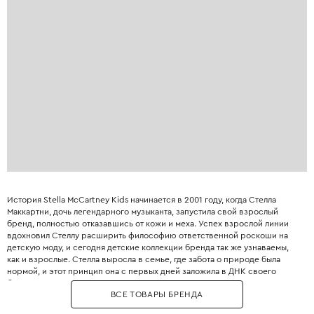
История Stella McCartney Kids начинается в 2001 году, когда Стелла
Маккартни, дочь легендарного музыканта, запустила свой взрослый
бренд, полностью отказавшись от кожи и меха. Успех взрослой линии
вдохновил Стеллу расширить философию ответственной роскоши на
детскую моду, и сегодня детские коллекции бренда так же узнаваемы,
как и взрослые. Стелла выросла в семье, где забота о природе была
нормой, и этот принцип она с первых дней заложила в ДНК своего
бренда. Бренд использует только инновационные экологичные
ВСЕ ТОВАРЫ БРЕНДА
материалы: органический хлопок, переработанный полиэстер, вискозу
из вторичного сырья и запатентованные веганские материалы. Яркие