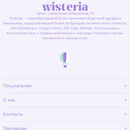
Бутик. Саввинская набережная, 13
Wisteria — мультибрендовый бутик премиальной детской одежды в
Хамовниках, представляющий более 60 брендов сегмента люкс: Givenchy,
Dolce&Gabbana, Giorgio Armani, Elie Saab, Balmain. Эстетика здесь
воспитывает вкус с первых дней жизни и навсегда становится частью
прекрасного мира детства.
Покупателям
Доставка и оплата
О нас
Условия возврата
Гид по размерам
О Wisteria
Контакты
Программа лояльности
Партнерам