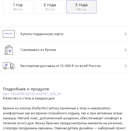
1 год
2 года
3 года
80 см
92 см
98 см
Купить подарочную карту
Самовывоз из бутика
Бесплатная доставка от 15 000 ₽ по всей России
Подробнее о продукте
Арт. TW6030-Z2724-652MC_503_3Y
Качество и стиль в каждом дне
Брюки из хлопка Stella McCartney приятные к телу и невероятно
комфортные как во время спокойного отдыха, так и при активных играх
малыша. Мягкий пояс, дополненный шнурком, обеспечивает комфорт в
течение всего дня. Внизу брючин предусмотрены манжеты на резинке,
спереди продуманы карманы. Главная деталь дизайна — наборный принт