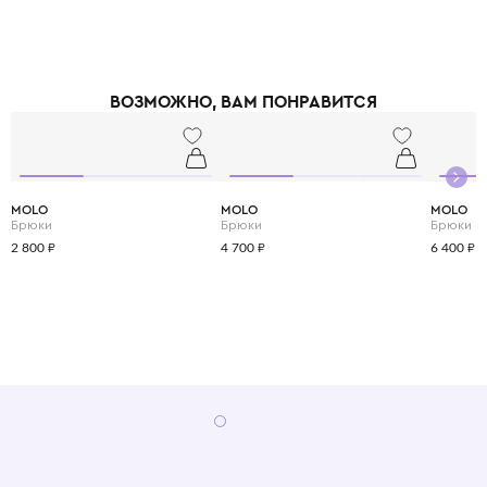
принты, абстрактные узоры и смелые цветовые решения делают каждый
образ уникальным и запоминающимся. При этом одежда идеально
подходит для активных детей: мягкие трикотажные ткани не сковывают
движения, а бесшовные технологии исключают натирание. Stella
McCartney Kids создаётся небольшими партиями, соответствуя
ВОЗМОЖНО, ВАМ ПОНРАВИТСЯ
принципам slow fashion: каждая вещь остаётся актуальной не один
сезон. Выбирая Stella McCartney Kids, вы инвестируете в стиль, комфорт
и будущее планеты.
MOLO
MOLO
MOLO
Брюки
Брюки
Брюки
2 800 ₽
4 700 ₽
6 400 ₽