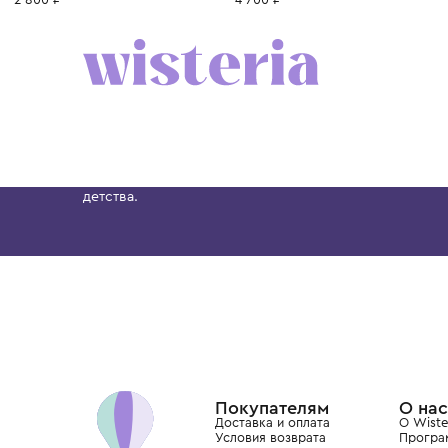
1 год
1+ год
2 года
3 года
4 года
1 год
1+ год
2 года
MOLO
MOLO
Брюки
Брюки
2 800 ₽
4 700 ₽
Бутик. Саввинская набережная, 13
Wisteria — мультибрендовый бутик премиальн
Хамовниках, представляющий более 60 брендо
Dolce&Gabbana, Giorgio Armani, Elie Saab, Balm
вкус с первых дней жизни и навсегда станови