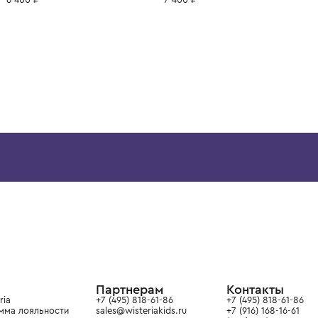
ВОЗМОЖНО, ВАМ ПОНРАВ
3 года
4 года
1 год
1+ год
2 года
3 года
4 года
1 год
1+ год
MOLO
MOLO
Брюки
Брюки
6 400 ₽
7 400 ₽
ой детской одежды в
в сегмента люкс: Givenchy,
ain. Эстетика здесь воспитывает
тся частью прекрасного мира