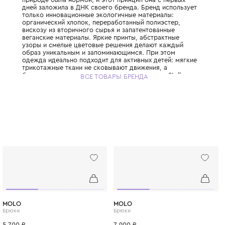
История Stella McCartney Kids начинается в
когда Стелла Маккартни, дочь легендарно
запустила свой взрослый бренд, полность
отказавшись от кожи и меха. Успех взросл
вдохновил Стеллу расширить философию
ответственной роскоши на детскую моду, 
детские коллекции бренда так же узнаваем
взрослые. Стелла выросла в семье, где за
природе была нормой, и этот принцип она
дней заложила в ДНК своего бренда. Брен
только инновационные экологичные матер
органический хлопок, переработанный пол
вискозу из вторичного сырья и запатенто
веганские материалы. Яркие принты, абст
узоры и смелые цветовые решения делаю
образ уникальным и запоминающимся. При
одежда идеально подходит для активных д
трикотажные ткани не сковывают движения
бесшовные технологии исключают натирание
ВСЕ ТОВАРЫ БРЕНДА
McCartney Kids создаётся небольшими пар
соответствуя принципам slow fashion: каж
остаётся актуальной не один сезон. Выбира
McCartney Kids, вы инвестируете в стиль, 