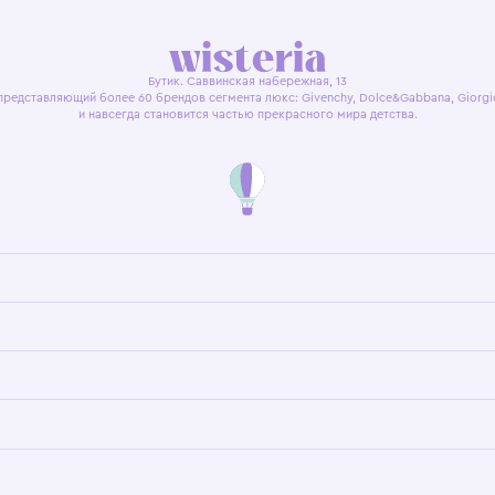
я оферта
Политика конфиденциальности
Пользовательское согл
Бутик. Саввинская набережная, 13
ках, представляющий более 60 брендов сегмента люкс: Givenchy, Dolce&Gab