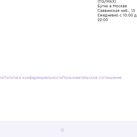
О нас
Партнерам
Кон
О Wisteria
+7 (495) 818-61-86
+7 (49
Программа лояльности
sales@wisteriakids.ru
+7 (91
(TG/M
Бутик
Саввин
Ежедн
22:00