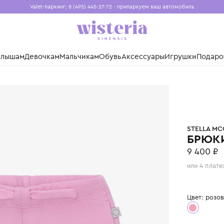
Valet-паркинг: 8 (495) 445-27-72 - припаркуем ваш авто
Бесплатная доставка при заказе от 15 000 ₽
Установите приложение, чтобы покупки были еще удо
нды
Малышам
Девочкам
Мальчикам
Обувь
Аксессуары
Игр