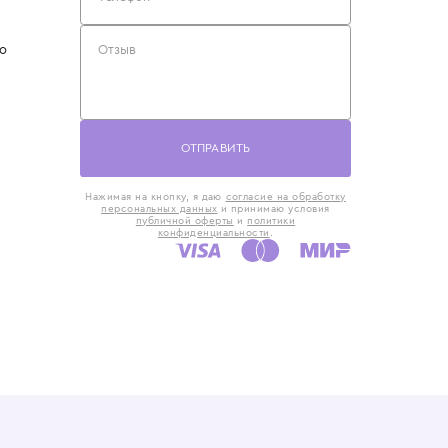
такты
Оставьте отзыв
5) 818-61-86
6) 168-16-61
AX)
 в Москве
ская наб., 13
евно с 10:00 до