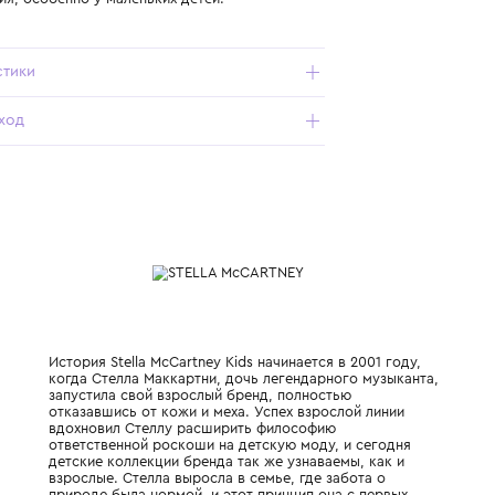
на внешней стороне колен;
- 100 % хлопок в составе — натуральная, дышащая,
гипоаллергенная ткань, мягкая на ощупь, не раздражает
кожу и хорошо впитывает влагу;
- свободный крой дает пространство для движений и
легко комбинируется с футболками, топами и
кофточками;
- отсутствие застежек и фурнитуры упрощает процесс
переодевания, особенно у маленьких детей.
Характеристики
Состав и уход