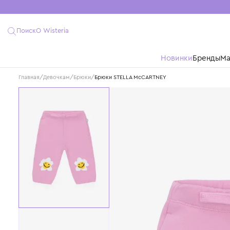
Поиск
О Wisteria
Новинки
Бре
Главная
/
Девочкам
/
Брюки
/
Брюки STELLA McCARTNEY