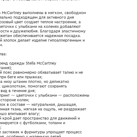
Подробнее о продукте
Арт. TW6080-Z0499-51C_051_1Y
Игривый комфорт в повседневном образе маленькой
модницы
Брюки Stella McCartney выполнены в мягком, свободном
силуэте, идеально подходящем для активного дня
малышки. Розовый цвет создает теплое настроение, а
забавные цветочки с улыбками на коленях добавляют
образу легкости и дружелюбия. Благодаря эластичному
поясу и манжетам обеспечивается надежная посадка.
Натуральный хлопок делает изделие гипоаллергенным и
комфортным.
Преимущества:
- детский бренд одежды Stella McCartney
(Великобритания);
- эластичный пояс равномерно обхватывает талию и не
смещается при беге или прыжках;
- манжеты на низу штанин плотно, но деликатно
прилегают к щиколоткам, помогают сохранять
аккуратный вид в течение дня;
- забавный принт — цветочки с улыбками — расположены