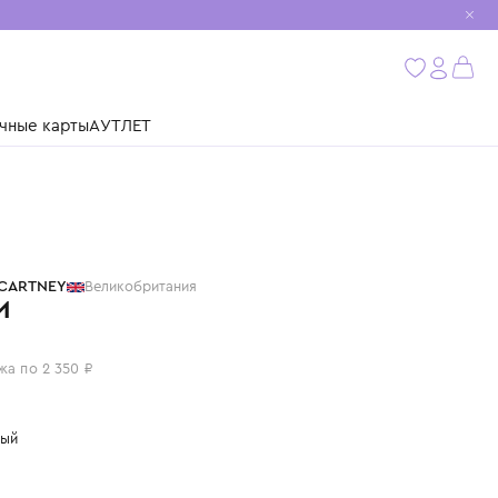
мобиль
бнее
ушки
Подарочные карты
АУТЛЕТ
STELLA MCCARTNEY
Великобритания
БРЮКИ
9 400 ₽
или 4 платежа по 2 350 ₽
Цвет: розовый