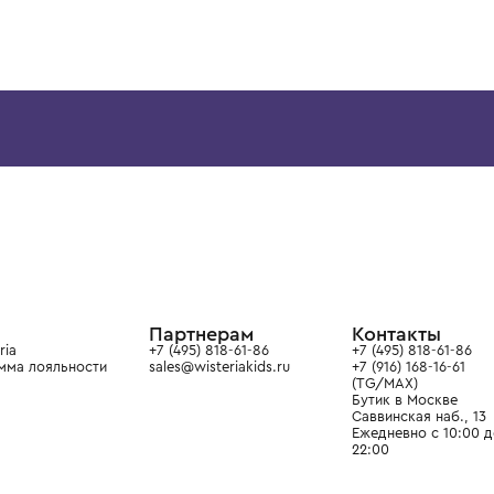
3 года
4 года
1 год
1+ год
2 года
3 года
4 года
1 год
1+ год
MOLO
MOLO
Брюки
Брюки
6 400 ₽
7 400 ₽
ой детской одежды в
в сегмента люкс: Givenchy,
ain. Эстетика здесь воспитывает
тся частью прекрасного мира