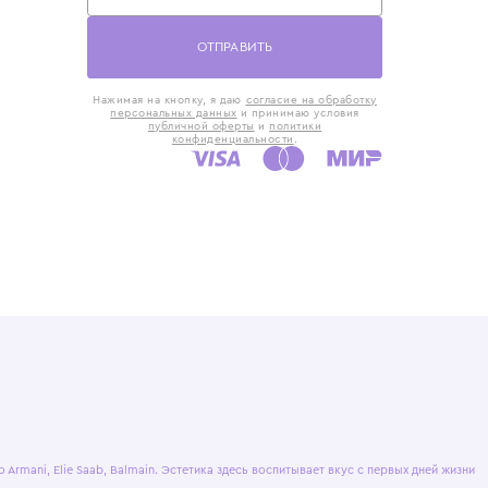
такты
Оставьте отзыв
5) 818-61-86
6) 168-16-61
AX)
 в Москве
ская наб., 13
евно с 10:00 до
ОТПРАВИТЬ
Нажимая на кнопку, я даю
согласие на обр
персональных данных
и принимаю усло
публичной оферты
и
политики
конфиденциальности
.