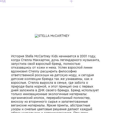
- мягкая и приятная хлопковая ткань с дышащей
структурой идеальна для гардероба самых маленьких.
Характеристики
Состав и уход
История Stella McCartney Kids начинается в
когда Стелла Маккартни, дочь легендарно
запустила свой взрослый бренд, полность
отказавшись от кожи и меха. Успех взросл