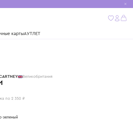
мобиль
бнее
ушки
Подарочные карты
АУТЛЕТ
STELLA MCCARTNEY
Великобритания
БРЮКИ
9 400 ₽
или 4 платежа по 2 350 ₽
Цвет: светло-зеленый