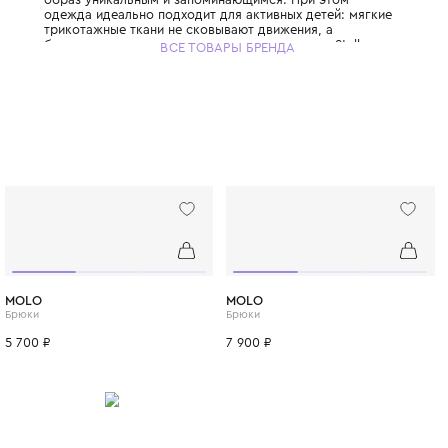
вдохновил Стеллу расширить философию
ответственной роскоши на детскую моду, 
детские коллекции бренда так же узнаваем
взрослые. Стелла выросла в семье, где за
природе была нормой, и этот принцип она
дней заложила в ДНК своего бренда. Брен
только инновационные экологичные матер
органический хлопок, переработанный пол
вискозу из вторичного сырья и запатенто
веганские материалы. Яркие принты, абст
узоры и смелые цветовые решения делаю
образ уникальным и запоминающимся. При
одежда идеально подходит для активных д
трикотажные ткани не сковывают движения
бесшовные технологии исключают натирание
ВСЕ ТОВАРЫ БРЕНДА
McCartney Kids создаётся небольшими пар
соответствуя принципам slow fashion: каж
остаётся актуальной не один сезон. Выбира
McCartney Kids, вы инвестируете в стиль, 
будущее планеты.
ИТСЯ