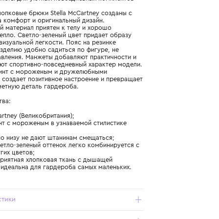
Подробнее о продукте
Арт. TW6640-Z0499-704_434_9-12M
Веселые сюжеты для уютных повседневных комплектов
Стильные хлопковые брюки Stella McCartney созданы с
акцентом на комфорт и оригинальный дизайн.
Натуральный материал приятен к телу и хорошо
сохраняет тепло. Светло-зеленый цвет придает образу
мягкости и визуальной легкости. Пояс на резинке
позволяет изделию удобно садиться по фигуре, не
создавая давления. Манжеты добавляют практичности и
подчеркивают спортивно-повседневный характер модели.
Веселый принт с мороженым и дружелюбными
смайликами создает позитивное настроение и превращает
брюки в заметную деталь гардероба.
Преимущества:
- Stella McCartney (Великобритания);
- яркий принт с мороженым в узнаваемой стилистике
марки;
- манжеты по низу не дают штанинам смещаться;
- нежный светло-зеленый оттенок легко комбинируется с
вещами других цветов;