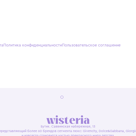
О нас
Партнерам
Кон
О Wisteria
+7 (495) 818-61-86
+7 (49
Программа лояльности
sales@wisteriakids.ru
+7 (91
(TG/M
Бутик
Саввин
Ежедн
22:00