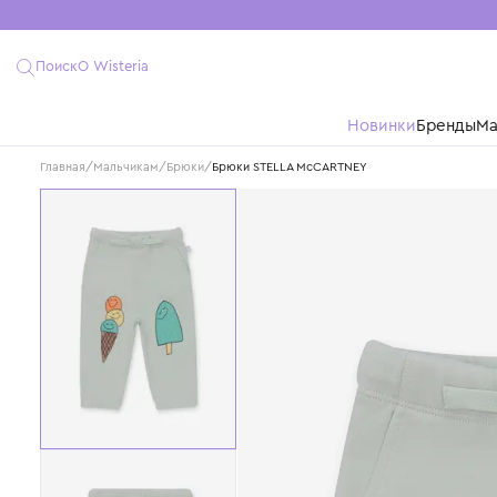
Поиск
О Wisteria
Новинки
Бре
Главная
/
Мальчикам
/
Брюки
/
Брюки STELLA McCARTNEY