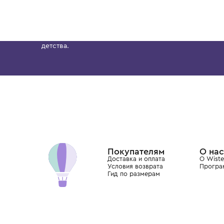
1 год
1+ год
2 года
3 года
4 года
1 год
1+ год
2 года
MOLO
MOLO
Брюки
Брюки
2 800 ₽
4 700 ₽
Бутик. Саввинская набережная, 13
Wisteria — мультибрендовый бутик премиальн
Хамовниках, представляющий более 60 брендо
Dolce&Gabbana, Giorgio Armani, Elie Saab, Balm
вкус с первых дней жизни и навсегда станови
детства.