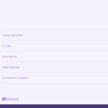
© 2025 WisteriaKids
Публична
Wisteria — мультибрендовый бутик премиальной детской одежды в Хамовни