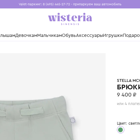
Valet-паркинг: 8 (495) 445-27-72 - припаркуем ваш авто
Бесплатная доставка при заказе от 15 000 ₽
Установите приложение, чтобы покупки были еще удо
нды
Малышам
Девочкам
Мальчикам
Обувь
Аксессуары
Игр