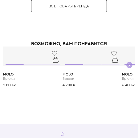
бренда. Бренд использует только инновационные экологичные
ВСЕ ТОВАРЫ БРЕНДА
материалы: органический хлопок, переработанный полиэстер, вискозу
из вторичного сырья и запатентованные веганские материалы. Яркие
принты, абстрактные узоры и смелые цветовые решения делают каждый
образ уникальным и запоминающимся. При этом одежда идеально
подходит для активных детей: мягкие трикотажные ткани не сковывают
движения, а бесшовные технологии исключают натирание. Stella
McCartney Kids создаётся небольшими партиями, соответствуя
ВОЗМОЖНО, ВАМ ПОНРАВИТСЯ
принципам slow fashion: каждая вещь остаётся актуальной не один
сезон. Выбирая Stella McCartney Kids, вы инвестируете в стиль, комфорт
и будущее планеты.
MOLO
MOLO
MOLO
Брюки
Брюки
Брюки
2 800 ₽
4 700 ₽
6 400 ₽