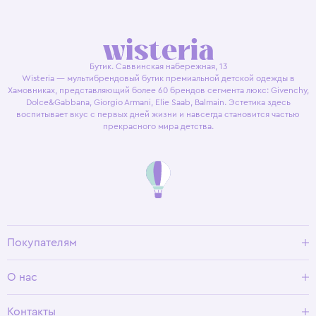
Бутик. Саввинская набережная, 13
Wisteria — мультибрендовый бутик премиальной детской одежды в
Хамовниках, представляющий более 60 брендов сегмента люкс: Givenchy,
Dolce&Gabbana, Giorgio Armani, Elie Saab, Balmain. Эстетика здесь
воспитывает вкус с первых дней жизни и навсегда становится частью
прекрасного мира детства.
Покупателям
Доставка и оплата
О нас
Условия возврата
Гид по размерам
О Wisteria
Контакты
Программа лояльности