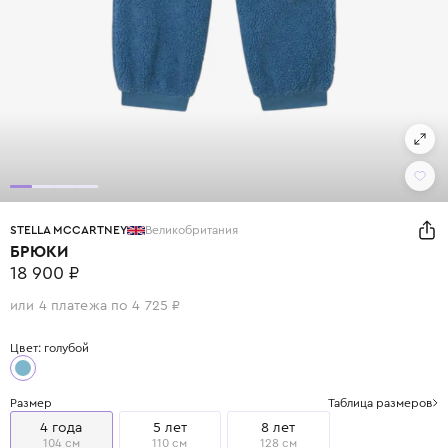
STELLA MCCARTNEY
Великобритания
БРЮКИ
18 900 ₽
или 4 платежа по 4 725 ₽
Цвет: голубой
Размер
Таблица размеров
4 года
5 лет
8 лет
104 см
110 см
128 см