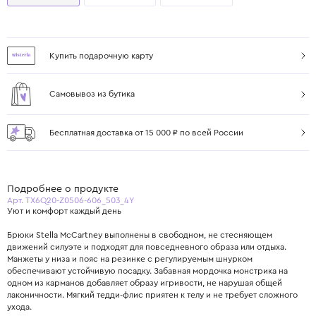
Купить подарочную карту
Самовывоз из бутика
Бесплатная доставка от 15 000 ₽ по всей России
Подробнее о продукте
Арт. TX6Q20-Z0506-606_503_4Y
Уют и комфорт каждый день
Брюки Stella McCartney выполнены в свободном, не стесняющем
движений силуэте и подходят для повседневного образа или отдыха.
Манжеты у низа и пояс на резинке с регулируемым шнурком
обеспечивают устойчивую посадку. Забавная мордочка монстрика на
одном из карманов добавляет образу игривости, не нарушая общей
лаконичности. Мягкий тедди-флис приятен к телу и не требует сложного
ухода.