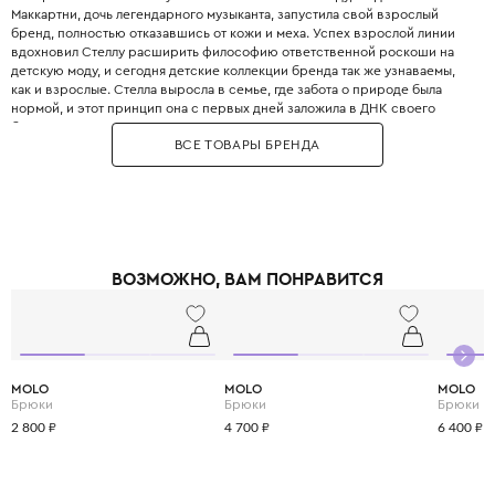
Маккартни, дочь легендарного музыканта, запустила свой взрослый
бренд, полностью отказавшись от кожи и меха. Успех взрослой линии
вдохновил Стеллу расширить философию ответственной роскоши на
детскую моду, и сегодня детские коллекции бренда так же узнаваемы,
как и взрослые. Стелла выросла в семье, где забота о природе была
нормой, и этот принцип она с первых дней заложила в ДНК своего
бренда. Бренд использует только инновационные экологичные
ВСЕ ТОВАРЫ БРЕНДА
материалы: органический хлопок, переработанный полиэстер, вискозу
из вторичного сырья и запатентованные веганские материалы. Яркие
принты, абстрактные узоры и смелые цветовые решения делают каждый
образ уникальным и запоминающимся. При этом одежда идеально
подходит для активных детей: мягкие трикотажные ткани не сковывают
движения, а бесшовные технологии исключают натирание. Stella
McCartney Kids создаётся небольшими партиями, соответствуя
ВОЗМОЖНО, ВАМ ПОНРАВИТСЯ
принципам slow fashion: каждая вещь остаётся актуальной не один
сезон. Выбирая Stella McCartney Kids, вы инвестируете в стиль, комфорт
и будущее планеты.
MOLO
MOLO
MOLO
Брюки
Брюки
Брюки
2 800 ₽
4 700 ₽
6 400 ₽