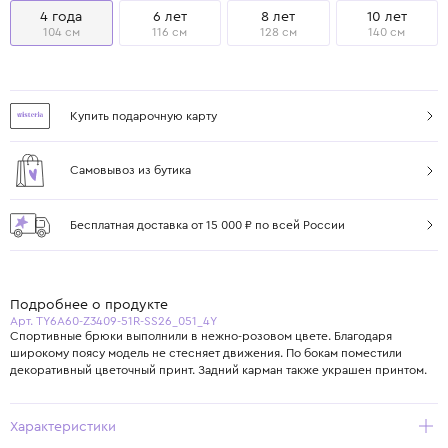
4 года
6 лет
8 лет
10 лет
104 см
116 см
128 см
140 см
Купить подарочную карту
Самовывоз из бутика
Бесплатная доставка от 15 000 ₽ по всей России
Подробнее о продукте
Арт. TY6A60-Z3409-51R-SS26_051_4Y
Спортивные брюки выполнили в нежно-розовом цвете. Благодаря
широкому поясу модель не стесняет движения. По бокам поместили
Характеристики