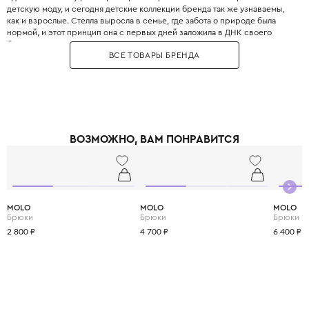
детскую моду, и сегодня детские коллекции бренда так же узнаваемы,
как и взрослые. Стелла выросла в семье, где забота о природе была
нормой, и этот принцип она с первых дней заложила в ДНК своего
бренда. Бренд использует только инновационные экологичные
ВСЕ ТОВАРЫ БРЕНДА
материалы: органический хлопок, переработанный полиэстер, вискозу
из вторичного сырья и запатентованные веганские материалы. Яркие
принты, абстрактные узоры и смелые цветовые решения делают каждый
образ уникальным и запоминающимся. При этом одежда идеально
подходит для активных детей: мягкие трикотажные ткани не сковывают
движения, а бесшовные технологии исключают натирание. Stella
McCartney Kids создаётся небольшими партиями, соответствуя
ВОЗМОЖНО, ВАМ ПОНРАВИТСЯ
принципам slow fashion: каждая вещь остаётся актуальной не один
сезон. Выбирая Stella McCartney Kids, вы инвестируете в стиль, комфорт
и будущее планеты.
MOLO
MOLO
MOLO
Брюки
Брюки
Брюки
2 800 ₽
4 700 ₽
6 400 ₽