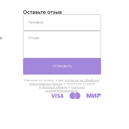
такты
Оставьте отзыв
5) 818-61-86
6) 168-16-61
AX)
 в Москве
ская наб., 13
евно с 10:00 до