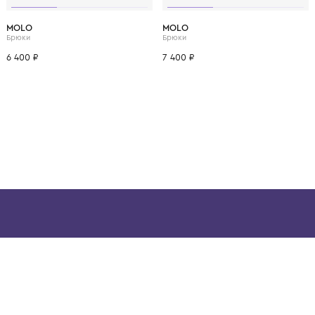
ВОЗМОЖНО, ВАМ ПОНРАВ
3 года
4 года
1 год
1+ год
2 года
3 года
4 года
1 год
1+ год
MOLO
MOLO
Брюки
Брюки
6 400 ₽
7 400 ₽
ой детской одежды в
в сегмента люкс: Givenchy,