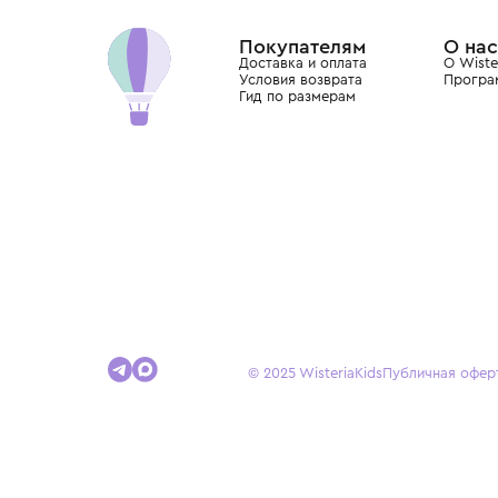
Dolce&Gabbana, Giorgio Armani, Elie Saab, Balm
вкус с первых дней жизни и навсегда станови
детства.
Покупателям
Доставка и оплата
Условия возврата
Гид по размерам