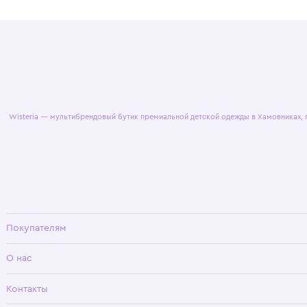
© 2025 WisteriaKids
Публична