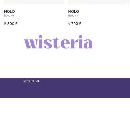
1 год
1+ год
2 года
3 года
4 года
1 год
1+ год
2 года
MOLO
MOLO
Брюки
Брюки
2 800 ₽
4 700 ₽
Бутик. Саввинская набережная, 13
Wisteria — мультибрендовый бутик премиальн
Хамовниках, представляющий более 60 брендо