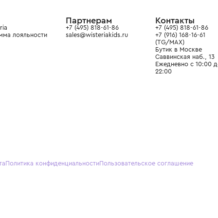
ain. Эстетика здесь воспитывает
тся частью прекрасного мира
О нас
Партнерам
Кон
О Wisteria
+7 (495) 818-61-86
+7 (49
Программа лояльности
sales@wisteriakids.ru
+7 (91
(TG/M
Бутик
Саввин
Ежедн
22:00