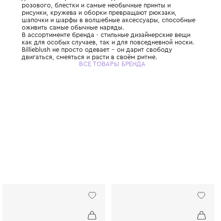
Французский бренд детской одежды и акс
девочек в возрасте от 6 мес до 12 лет. Отт
розового, блестки и самые необычные при
рисунки, кружева и оборки превращают р
шапочки и шарфы в волшебные аксессуар
оживить самые обычные наряды.
В ассортименте бренда - стильные дизайн
как для особых случаев, так и для повсед
Billieblush не просто одевает – он дарит с
двигаться, смеяться и расти в своём ритме
ВСЕ ТОВАРЫ БРЕНДА