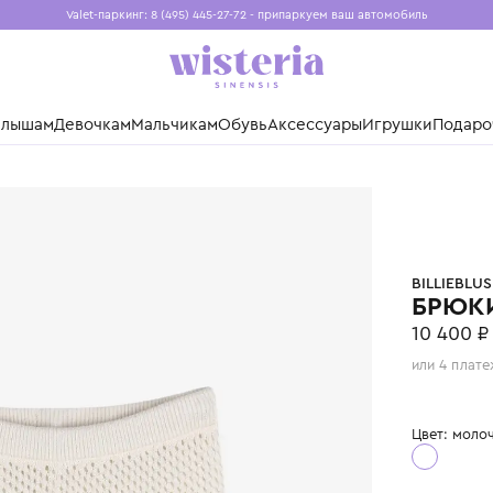
Valet-паркинг: 8 (495) 445-27-72 - припаркуем ваш авто
Бесплатная доставка при заказе от 15 000 ₽
Установите приложение, чтобы покупки были еще удо
нды
Малышам
Девочкам
Мальчикам
Обувь
Аксессуары
Игр