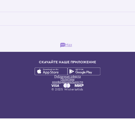
Бутик. Саввинская набережная, 13
ках, представляющий более 60 брендов сегмента люкс: Givenchy, Dolce&Gab
и навсегда становится частью прекрасного мира детс