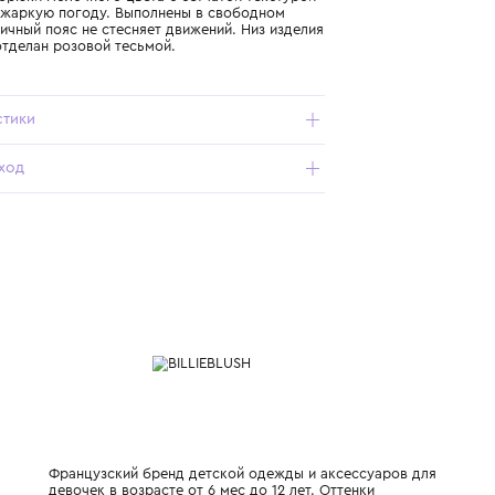
Подробнее о продукте
Арт. U22142-148_021_3Y
Хлопковые брюки молочного цвета с сетчатой текстурой
идеальны в жаркую погоду. Выполнены в свободном
крое. Эластичный пояс не стесняет движений. Низ изделия
аккуратно отделан розовой тесьмой.
Характеристики
Состав и уход