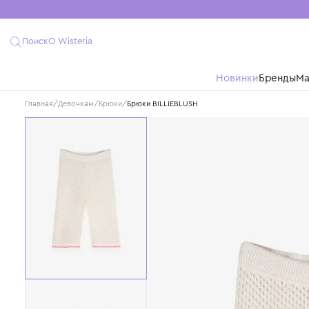
Поиск
О Wisteria
Новинки
Бре
Главная
/
Девочкам
/
Брюки
/
Брюки BILLIEBLUSH