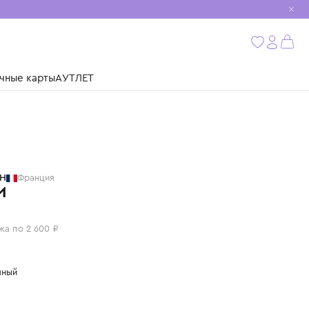
мобиль
бнее
ушки
Подарочные карты
АУТЛЕТ
BILLIEBLUSH
Франция
БРЮКИ
10 400 ₽
или 4 платежа по 2 600 ₽
Цвет: молочный