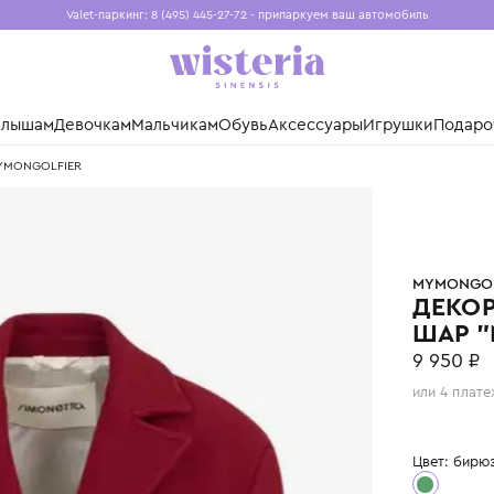
Valet-паркинг: 8 (495) 445-27-72 - припаркуем ваш авто
Бесплатная доставка при заказе от 15 000 ₽
Установите приложение, чтобы покупки были еще удо
нды
Малышам
Девочкам
Мальчикам
Обувь
Аксессуары
Игр
ьфьер" MYMONGOLFIER