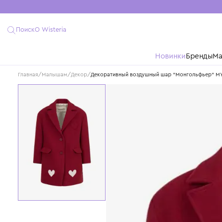
Поиск
О Wisteria
Новинки
Бре
Главная
/
Малышам
/
Декор
/
Декоративный воздушный шар "Монгол