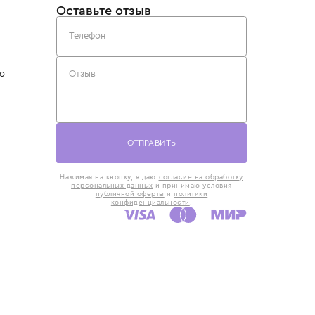
такты
Оставьте отзыв
5) 818-61-86
6) 168-16-61
AX)
 в Москве
ская наб., 13
евно с 10:00 до
ОТПРАВИТЬ