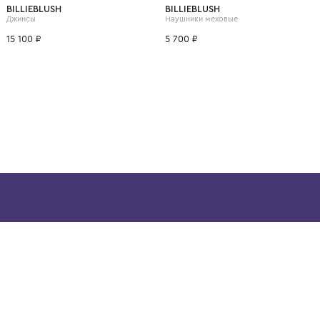
ВОЗМОЖНО, ВАМ ПОНРАВ
4 года
6 лет
8 лет
10 лет
12 лет
BILLIEBLUSH
BILLIEBLUSH
Декоративный воздушный шар "Монгольфьер"
Джинсы
Наушники меховые
15 100 ₽
5 700 ₽
ой детской одежды в
в сегмента люкс: Givenchy,
ain. Эстетика здесь воспитывает
тся частью прекрасного мира