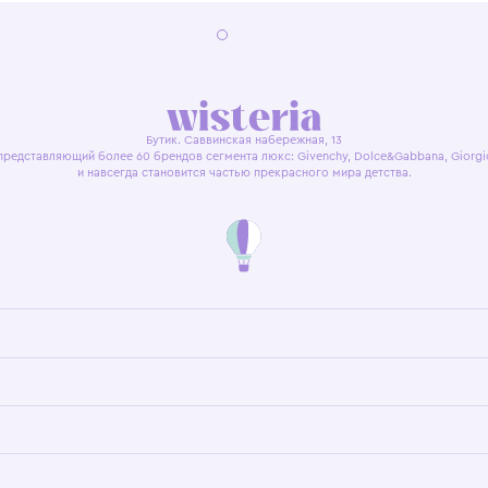
я оферта
Политика конфиденциальности
Пользовательское согл
Бутик. Саввинская набережная, 13
ках, представляющий более 60 брендов сегмента люкс: Givenchy, Dolce&Gab
и навсегда становится частью прекрасного мира детс