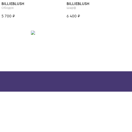
ИТСЯ
BILLIEBLUSH
BILLIEBLUSH
Ободок
Шарф
5 700 ₽
6 400 ₽
Скачайте наше
приложение