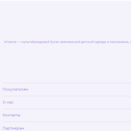
© 2025 WisteriaKids
Публична
Wisteria — мультибрендовый бутик премиальной детской одежды в Хамовни