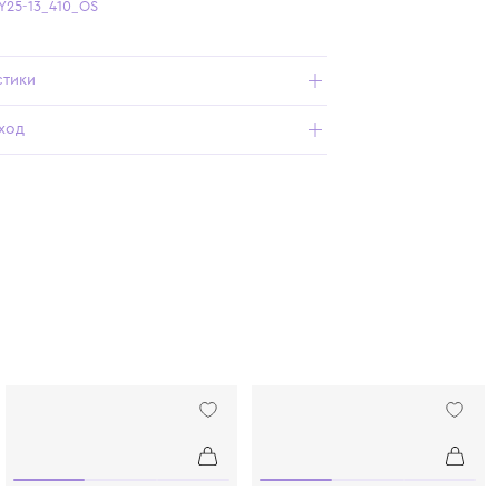
Бесплатная доставка от 15 000 ₽ по всей России
Подробнее о продукте
Арт. TIFFANY25-13_410_OS
Характеристики
Состав и уход