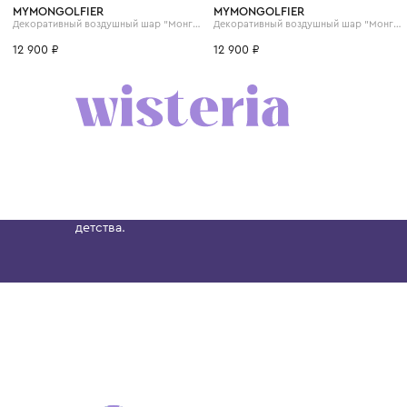
MYMONGOLFIER
MYMONGOLFIER
Декоративный воздушный шар "Монгольфьер"
12 900 ₽
12 900 ₽
Бутик. Саввинская набережная, 13
Wisteria — мультибрендовый бутик премиальн
Хамовниках, представляющий более 60 брендо
Dolce&Gabbana, Giorgio Armani, Elie Saab, Balm
вкус с первых дней жизни и навсегда станови
детства.