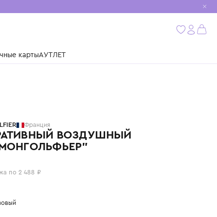
мобиль
бнее
ушки
Подарочные карты
АУТЛЕТ
MYMONGOLFIER
Франция
ДЕКОРАТИВНЫЙ ВОЗДУШНЫЙ
ШАР "МОНГОЛЬФЬЕР"
9 950 ₽
или 4 платежа по 2 488 ₽