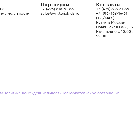
О нас
Партнерам
Кон
О Wisteria
+7 (495) 818-61-86
+7 (49
Программа лояльности
sales@wisteriakids.ru
+7 (91
(TG/M
Бутик
Саввин
Ежедн
22:00