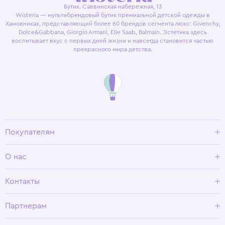
Бутик. Саввинская набережная, 13
Wisteria — мультибрендовый бутик премиальной детской одежды в
Хамовниках, представляющий более 60 брендов сегмента люкс: Givenchy,
Dolce&Gabbana, Giorgio Armani, Elie Saab, Balmain. Эстетика здесь
воспитывает вкус с первых дней жизни и навсегда становится частью
прекрасного мира детства.
Покупателям
Доставка и оплата
О нас
Условия возврата
Гид по размерам
О Wisteria
Контакты
Программа лояльности
Партнерам