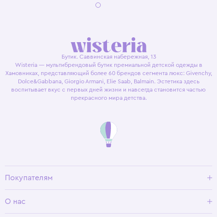
Бутик. Саввинская набережная, 13
Wisteria — мультибрендовый бутик премиальной детской одежды в
Хамовниках, представляющий более 60 брендов сегмента люкс: Givenchy,
Dolce&Gabbana, Giorgio Armani, Elie Saab, Balmain. Эстетика здесь
воспитывает вкус с первых дней жизни и навсегда становится частью
прекрасного мира детства.
Покупателям
Доставка и оплата
О нас
Условия возврата
Гид по размерам