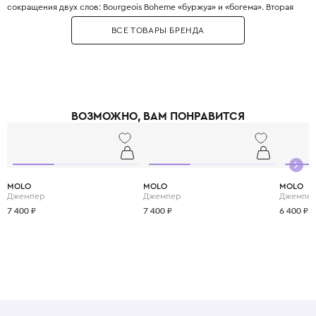
сокращения двух слов: Bourgeois Boheme «буржуа» и «богема». Вторая
часть переводится как «вещи».
ВСЕ ТОВАРЫ БРЕНДА
Главное отличие Bobo Choses - узнаваемый художественный стиль:
наивные принты, комфортные свободные силуэты и использование
экологичных материалов.
Необычное сочетание приглушенной цветовой палитры и винтажных
принтов приходится по вкусу как детям, так и их родителям. Это удачный
тандем комфорта, современных технологий и экологичности.
ВОЗМОЖНО, ВАМ ПОНРАВИТСЯ
MOLO
MOLO
MOLO
Джемпер
Джемпер
Джемпе
7 400 ₽
7 400 ₽
6 400 ₽