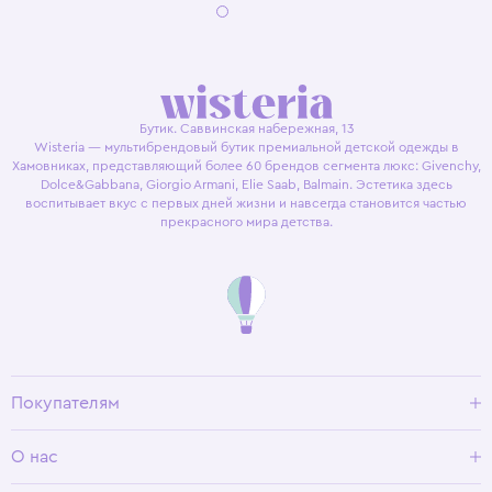
Бутик. Саввинская набережная, 13
Wisteria — мультибрендовый бутик премиальной детской одежды в
Хамовниках, представляющий более 60 брендов сегмента люкс: Givenchy,
Dolce&Gabbana, Giorgio Armani, Elie Saab, Balmain. Эстетика здесь
воспитывает вкус с первых дней жизни и навсегда становится частью
прекрасного мира детства.
Покупателям
Доставка и оплата
О нас
Условия возврата
Гид по размерам