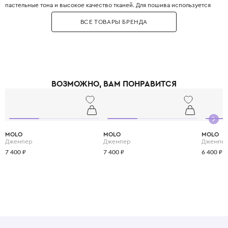
пастельные тона и высокое качество тканей. Для пошива используется
хлопок-пике, тонкая шерсть, кашемир, альпака и ангора, а также кружева
ВСЕ ТОВАРЫ БРЕНДА
ручной работы. Особое место занимают церемониальные коллекции:
крестильные платья, костюмы для первого причастия и наряды на
свадьбу. Бренд также выпускает коллекцию мебели и аксессуаров для
детской комнаты в едином стиле. Tartine et Chocolat первым в мире
открыл концептуальный бутик детской одежды в Париже на бульваре
Сен-Жермен. Звёздные поклонницы бренда: Кейт Миддлтон принцу
Джорджу выбирала наряды именно Tartine et Chocolat. Выбирая Tartine
ВОЗМОЖНО, ВАМ ПОНРАВИТСЯ
et Chocolat, вы приобщаете своего ребёнка к истинной французской
роскоши, которая звучит негромко, но узнаётся сразу. Это одежда,
которую передают по наследству и хранят как воспоминание о сладких
мгновениях детства.
MOLO
MOLO
MOLO
Джемпер
Джемпер
Джемпе
7 400 ₽
7 400 ₽
6 400 ₽