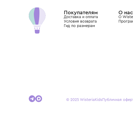
Dolce&Gabbana, Giorgio Armani, Elie Saab, Balm
вкус с первых дней жизни и навсегда станови
детства.
Покупателям
Доставка и оплата
Условия возврата
Гид по размерам