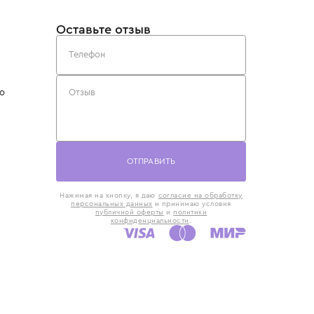
такты
Оставьте отзыв
5) 818-61-86
6) 168-16-61
AX)
 в Москве
ская наб., 13
евно с 10:00 до