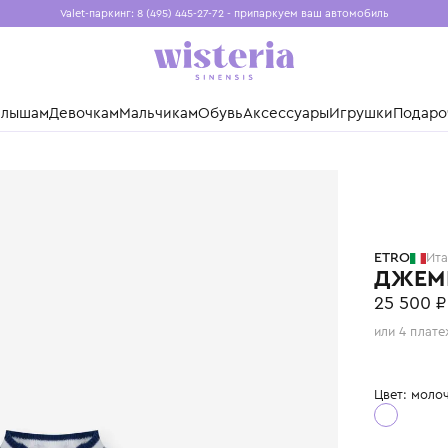
Valet-паркинг: 8 (495) 445-27-72 - припаркуем ваш авто
Бесплатная доставка при заказе от 15 000 ₽
Установите приложение, чтобы покупки были еще удо
нды
Малышам
Девочкам
Мальчикам
Обувь
Аксессуары
Игр