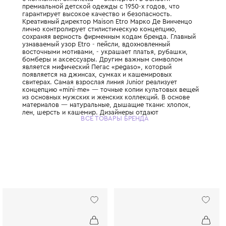
Детская линия Etro Kids продолжает фило
итальянского Дома моды Etro, основанног
1968 году. Производство осуществляется 
с компанией Simonetta — экспертом в обл
премиальной детской одежды с 1950-х год
гарантирует высокое качество и безопасн
Креативный директор Maison Etro Марко Д
лично контролирует стилистическую конц
сохраняя верность фирменным кодам брен
узнаваемый узор Etro - пейсли, вдохновле
восточными мотивами, - украшает платья,
бомберы и аксессуары. Другим важным с
является мифический Пегас «pegaso», кот
появляется на джинсах, сумках и кашемир
свитерах. Самая взрослая линия Junior реа
концепцию «mini-me» — точные копии кул
из основных мужских и женских коллекций
материалов — натуральные, дышащие ткан
лен, шерсть и кашемир. Дизайнеры отдаю
ВСЕ ТОВАРЫ БРЕНДА
предпочтение экологическому хлопку, осо
одежде для новорожденных. Многие вещи
использованием апсайклинга - дизайнеры