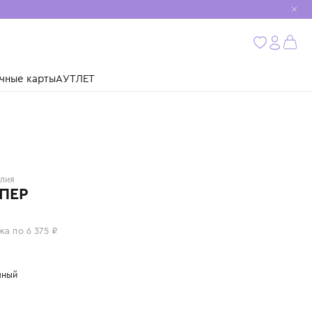
мобиль
бнее
ушки
Подарочные карты
АУТЛЕТ
ETRO
Италия
ДЖЕМПЕР
25 500 ₽
или 4 платежа по 6 375 ₽
Цвет: молочный