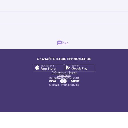
Бутик. Саввинская набережная, 13
ках, представляющий более 60 брендов сегмента люкс: Givenchy, Dolce&Gab
и навсегда становится частью прекрасного мира детс