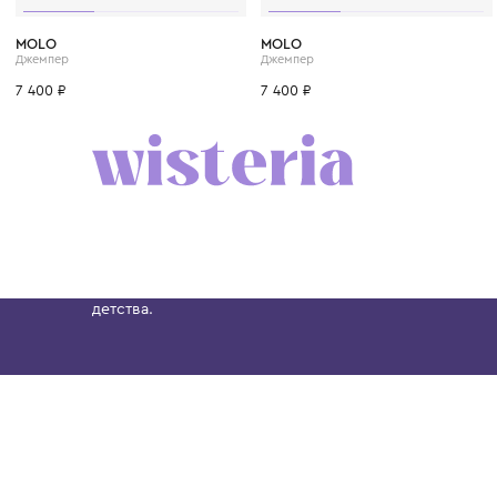
2 года
3 года
4 года
1+ год
2 года
3 год
MOLO
MOLO
Джемпер
Джемпер
7 400 ₽
7 400 ₽
Бутик. Саввинская набережная, 13
Wisteria — мультибрендовый бутик премиальн
Хамовниках, представляющий более 60 брендо