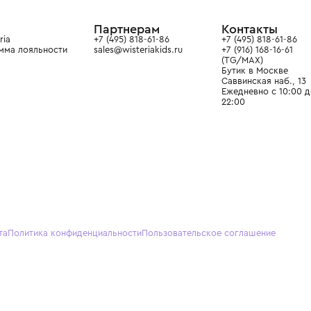
ain. Эстетика здесь воспитывает
тся частью прекрасного мира
О нас
Партнерам
Кон
О Wisteria
+7 (495) 818-61-86
+7 (49
Программа лояльности
sales@wisteriakids.ru
+7 (91
(TG/M
Бутик
Саввин
Ежедн
22:00