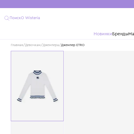
Поиск
О Wisteria
Новинки
Бре
Главная
/
Девочкам
/
Джемпера
/
Джемпер ETRO