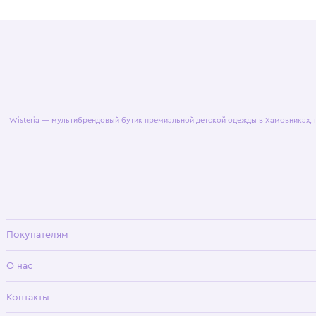
© 2025 WisteriaKids
Публична