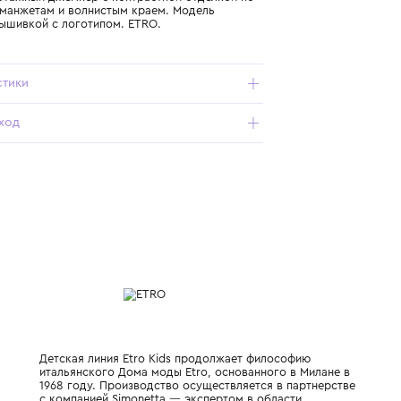
Подробнее о продукте
Арт. GX9A10-Z1376-101_021_6Y
Белый трикотажный джемпер с контрастной отделкой по
горловине, манжетам и волнистым краем. Модель
украшена вышивкой с логотипом. ETRO.
Характеристики
Состав и уход