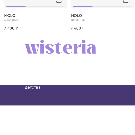
2 года
3 года
4 года
1+ год
2 года
3 год
MOLO
MOLO
Джемпер
Джемпер
7 400 ₽
7 400 ₽
Бутик. Саввинская набережная, 13
Wisteria — мультибрендовый бутик премиальн