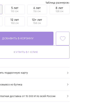
Размер
Таблица размеров
4 года
5 лет
6 лет
8 лет
104 см
110 см
116 см
128 см
10 лет
12 лет
12+ лет
140 см
152 см
158 см
ДОБАВИТЬ В КОРЗИНУ
КУПИТЬ В 1 КЛИК
Купить подарочную карту
Самовывоз из бутика