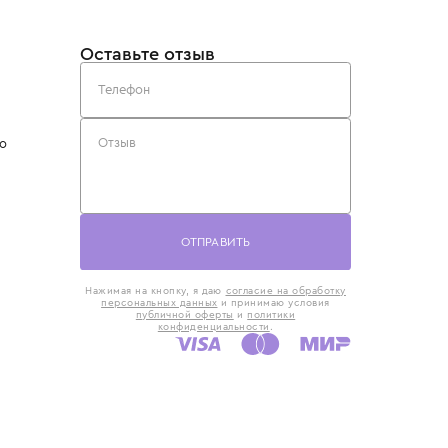
такты
Оставьте отзыв
5) 818-61-86
6) 168-16-61
AX)
 в Москве
ская наб., 13
евно с 10:00 до