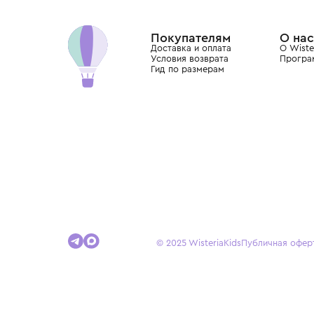
Хамовниках, представляющий более 60 брендо
Dolce&Gabbana, Giorgio Armani, Elie Saab, Balm
вкус с первых дней жизни и навсегда станови
детства.
Покупателям
Доставка и оплата
Условия возврата
Гид по размерам