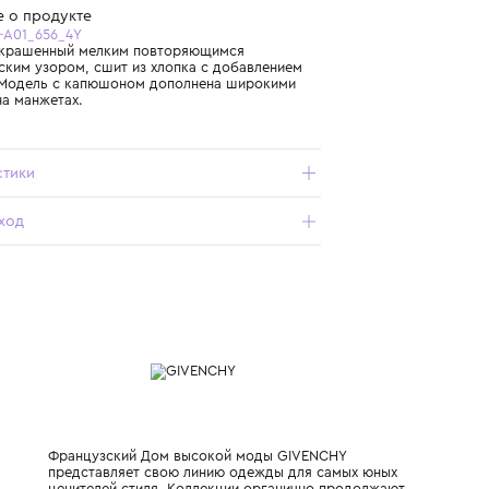
Бесплатная доставка от 15 000 ₽ по всей России
Подробнее о продукте
Арт. H30991-A01_656_4Y
Джемпер, украшенный мелким повторяющимся
геометрическим узором, сшит из хлопка с добавлением
кашемира. Модель с капюшоном дополнена широкими
резинками на манжетах.
Характеристики
Состав и уход