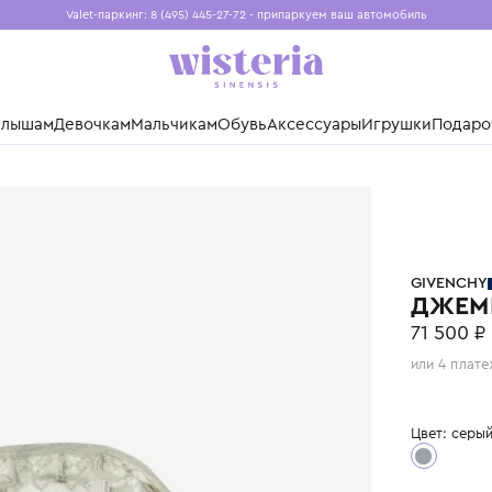
Valet-паркинг: 8 (495) 445-27-72 - припаркуем ваш авто
Бесплатная доставка при заказе от 15 000 ₽
Установите приложение, чтобы покупки были еще удо
нды
Малышам
Девочкам
Мальчикам
Обувь
Аксессуары
Игр