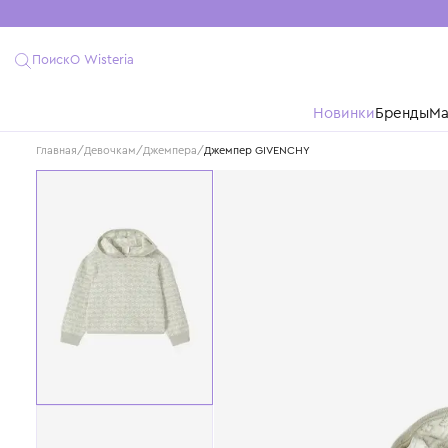
Поиск
О Wisteria
Новинки
Бре
Главная
/
Девочкам
/
Джемпера
/
Джемпер GIVENCHY