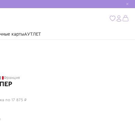
мобиль
бнее
ушки
Подарочные карты
АУТЛЕТ
GIVENCHY
Франция
ДЖЕМПЕР
71 500 ₽
или 4 платежа по 17 875 ₽
Цвет: серый