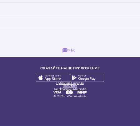
Бутик. Саввинская набережная, 13
ках, представляющий более 60 брендов сегмента люкс: Givenchy, Dolce&Gab
и навсегда становится частью прекрасного мира детс