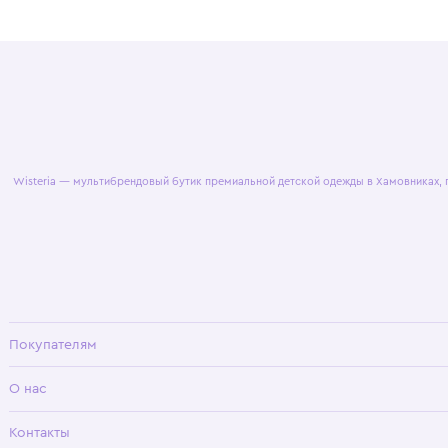
© 2025 WisteriaKids
Публична