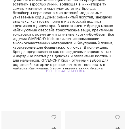
Французский Дом высокой моды GIVENCH
представляет свою линию одежды для са
ценителей стиля. Коллекции органично п
эстетику взрослых линий, воплощая в мин
самую «темную» и «крутую» эстетику брен
Дизайнеры переносят в мир детской моды
узнаваемые коды Дома: знаменитый логоти
вышивку, культовые принты и авторский п
креативного директора. В ассортименте 
найти уютные оверсайз-трикотажные вещи
толстовки с лозунгами и стильные куртки
изделия GIVENCHY Kids отличает использо
высококачественных материалов и безупр
характерные для французского люкса. В к
бренда представлены как повседневные ва
и нарядные платья для девочек и элегант
для мальчиков. GIVENCHY Kids - отличный
родителей, которые с ранних лет хотят вос
ребенке безупречный вкус. Одежда этого
ВСЕ ТОВАРЫ БРЕНДА
позволяет родителям и детям создавать ст