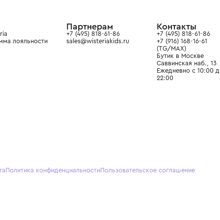
в сегмента люкс: Givenchy,
ain. Эстетика здесь воспитывает
тся частью прекрасного мира
О нас
Партнерам
Кон
О Wisteria
+7 (495) 818-61-86
+7 (49
Программа лояльности
sales@wisteriakids.ru
+7 (91
(TG/M
Бутик
Саввин
Ежедн
22:00