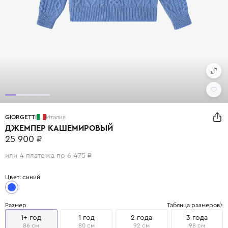
GIORGETTI
Италия
ДЖЕМПЕР КАШЕМИРОВЫЙ
25 900 ₽
или 4 платежа по 6 475 ₽
Цвет: синий
Размер
Таблица размеров
1+ год
1 год
2 года
3 года
86 см
80 см
92 см
98 см