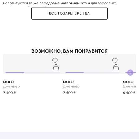
используются те же передовые материалы, что и для взрослых:
мембраны, нейлон с эффектом металлик, термочувствительные ткани и
ВСЕ ТОВАРЫ БРЕНДА
карбон. Ассортимент включает куртки-бомберы, пуховики, парки,
толстовки, футболки, брюки карго и джинсы. Каждая модель Stone Island
Kids сшита с учётом высокой активности ребёнка: усиленные локти и
колени, множество карманов, регулируемые манжеты. Бренд славится
своими красящими технологиями, такими как «garment dye» — окраска
уже готового изделия, дающая уникальный цвет. Капюшоны многих
моделей имеют жёсткие козырьки, защищающие от дождя и ветра.
ВОЗМОЖНО, ВАМ ПОНРАВИТСЯ
Выбирая Stone Island Kids, вы покупаете своему ребёнку не просто
одежду, а инженерное достижение текстильной индустрии, которое
защитит его в любую погоду и сделает частью модной истории.
MOLO
MOLO
MOLO
Джемпер
Джемпер
Джемпе
7 400 ₽
7 400 ₽
6 400 ₽