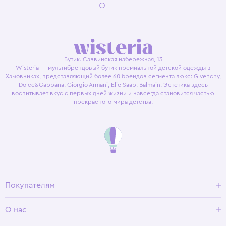
Бутик. Саввинская набережная, 13
Wisteria — мультибрендовый бутик премиальной детской одежды в
Хамовниках, представляющий более 60 брендов сегмента люкс: Givenchy,
Dolce&Gabbana, Giorgio Armani, Elie Saab, Balmain. Эстетика здесь
воспитывает вкус с первых дней жизни и навсегда становится частью
прекрасного мира детства.
Покупателям
Доставка и оплата
О нас
Условия возврата
Гид по размерам