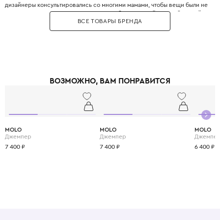
дизайнеры консультировались со многими мамами, чтобы вещи были не
только стильными, но и максимально удобными. Дизайнеры с большой
ВСЕ ТОВАРЫ БРЕНДА
любовью и вниманием перенесли в детский гардероб все коды
взрослой моды: яркие цветочные принты, благородное кружево,
королевские короны, леопардовые узоры и виртуозную филигранную
вышивку, часто выполненную вручную.
Одежда Dolce & Gabbana — это не просто способ выглядеть красиво.
Это возможность подчеркнуть яркую индивидуальность вашего
ребёнка, с ранних лет привить ему уверенность в себе и хороший вкус,
ВОЗМОЖНО, ВАМ ПОНРАВИТСЯ
а главное - сделать его детство по-настоящему незабываемым и
стильным.
MOLO
MOLO
MOLO
Джемпер
Джемпер
Джемпе
7 400 ₽
7 400 ₽
6 400 ₽