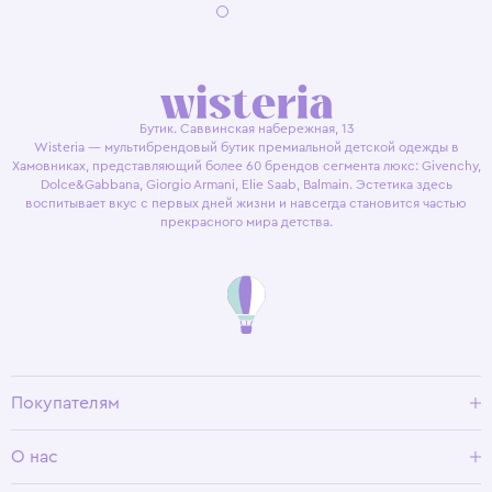
Бутик. Саввинская набережная, 13
Wisteria — мультибрендовый бутик премиальной детской одежды в
Хамовниках, представляющий более 60 брендов сегмента люкс: Givenchy,
Dolce&Gabbana, Giorgio Armani, Elie Saab, Balmain. Эстетика здесь
воспитывает вкус с первых дней жизни и навсегда становится частью
прекрасного мира детства.
Покупателям
Доставка и оплата
О нас
Условия возврата
Гид по размерам