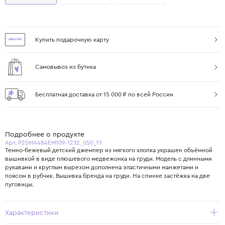
Купить подарочную карту
Самовывоз из бутика
Бесплатная доставка от 15 000 ₽ по всей России
Подробнее о продукте
Арт. P25MA484EM109-1232_050_1Y
Темно-бежевый детский джемпер из мягкого хлопка украшен объёмной
вышивкой в виде плюшевого медвежонка на груди. Модель с длинными
рукавами и круглым вырезом дополнена эластичными манжетами и
поясом в рубчик. Вышивка бренда на груди. На спинке застёжка на две
пуговицы.
Характеристики