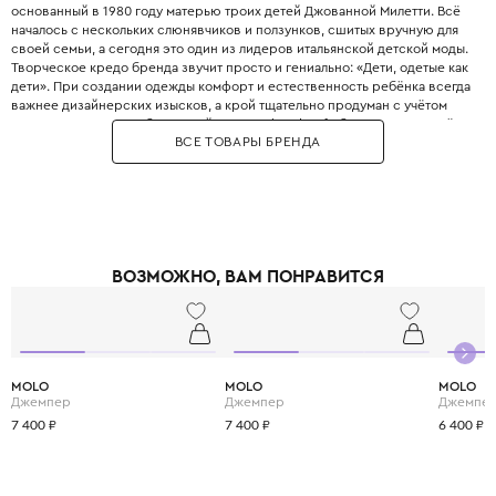
основанный в 1980 году матерью троих детей Джованной Милетти. Всё
началось с нескольких слюнявчиков и ползунков, сшитых вручную для
своей семьи, а сегодня это один из лидеров итальянской детской моды.
Творческое кредо бренда звучит просто и гениально: «Дети, одетые как
дети». При создании одежды комфорт и естественность ребёнка всегда
важнее дизайнерских изысков, а крой тщательно продуман с учётом
всех возрастных особенностей. Философия Il Gufo базируется на трёх
ВСЕ ТОВАРЫ БРЕНДА
китах: качество материалов, продуманность деталей и эксклюзивность,
что сделало бренд эталоном качества. Для пошива одежды
используются преимущественно натуральные ткани от лучших
поставщиков Италии, которые часто создаются под заказ специально
для Il Gufo. Несмотря на свою популярность, Il Gufo сохраняет статус
семейного бизнеса, где к каждому отношению относятся с
прозрачностью, страстью и честностью. Il Gufo — это выбор родителей,
ВОЗМОЖНО, ВАМ ПОНРАВИТСЯ
которые ценят настоящее итальянское качество и хотят,, чтобы ребёнок
выглядел стильно, оставаясь при этом свободным и активным.
MOLO
MOLO
MOLO
Джемпер
Джемпер
Джемпе
7 400 ₽
7 400 ₽
6 400 ₽