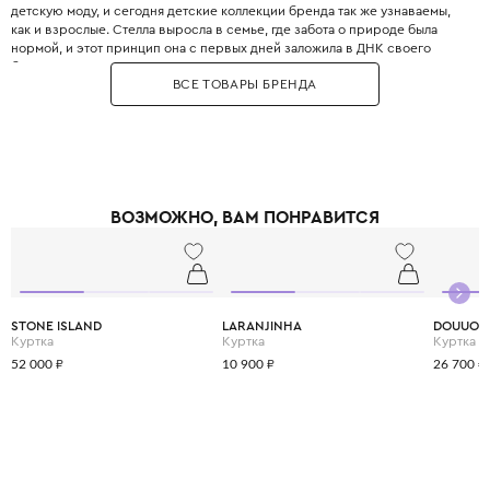
детскую моду, и сегодня детские коллекции бренда так же узнаваемы,
как и взрослые. Стелла выросла в семье, где забота о природе была
нормой, и этот принцип она с первых дней заложила в ДНК своего
бренда. Бренд использует только инновационные экологичные
ВСЕ ТОВАРЫ БРЕНДА
материалы: органический хлопок, переработанный полиэстер, вискозу
из вторичного сырья и запатентованные веганские материалы. Яркие
принты, абстрактные узоры и смелые цветовые решения делают каждый
образ уникальным и запоминающимся. При этом одежда идеально
подходит для активных детей: мягкие трикотажные ткани не сковывают
движения, а бесшовные технологии исключают натирание. Stella
McCartney Kids создаётся небольшими партиями, соответствуя
ВОЗМОЖНО, ВАМ ПОНРАВИТСЯ
принципам slow fashion: каждая вещь остаётся актуальной не один
сезон. Выбирая Stella McCartney Kids, вы инвестируете в стиль, комфорт
и будущее планеты.
STONE ISLAND
LARANJINHA
DOUUOD
Куртка
Куртка
Куртка
52 000 ₽
10 900 ₽
26 700 ₽