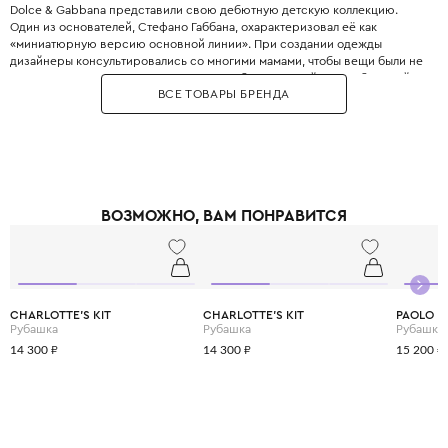
Dolce & Gabbana представили свою дебютную детскую коллекцию.
Один из основателей, Стефано Габбана, охарактеризовал её как
«миниатюрную версию основной линии». При создании одежды
дизайнеры консультировались со многими мамами, чтобы вещи были не
только стильными, но и максимально удобными. Дизайнеры с большой
ВСЕ ТОВАРЫ БРЕНДА
любовью и вниманием перенесли в детский гардероб все коды
взрослой моды: яркие цветочные принты, благородное кружево,
королевские короны, леопардовые узоры и виртуозную филигранную
вышивку, часто выполненную вручную.
Одежда Dolce & Gabbana — это не просто способ выглядеть красиво.
Это возможность подчеркнуть яркую индивидуальность вашего
ребёнка, с ранних лет привить ему уверенность в себе и хороший вкус,
ВОЗМОЖНО, ВАМ ПОНРАВИТСЯ
а главное - сделать его детство по-настоящему незабываемым и
стильным.
CHARLOTTE'S KIT
CHARLOTTE'S KIT
PAOLO P
Рубашка
Рубашка
Рубашка 
14 300 ₽
14 300 ₽
15 200 ₽