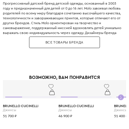
Прогрессивный датский бренд детской одежды, основанный в 2003
году и предназначенный для детей от 0 до 16 лет. Molo завоевал любовь
родителей по всему миру благодаря сочетанию высочайшего качества,
технологичности и завораживающих принтов, которые отличают его от
других брендов. Стиль Molo ориентирован на творчество и
самовыражение, поддержанный миссией вдохновлять детей уникально
выражать свою индивидуальность через одежду. Дизайнеры бренда
призывают к смелым сочетаниям, предлагая юным модникам одежду,
ВСЕ ТОВАРЫ БРЕНДА
украшенную яркими полосками, цветами, динозаврами и космическими
мотивами. Особой гордостью Molo является линейка мембранной
верхней одежды, которая сочетает в себе скандинавский минимализм с
максимальной защитой от ветра и влаги. В производстве используются
ткани, сертифицированные по жёстким стандартам GOTS и Oeko-Tex,
что гарантирует безопасность вещей для самых маленьких. Molo
придерживается принципов устойчивого развития, призывая
ВОЗМОЖНО, ВАМ ПОНРАВИТСЯ
передавать, перепродавать или ремонтировать одежду, чтобы она
служила как можно дольше. Вся одежда Molo сшита так, чтобы
выдерживать стирку за стиркой, сохраняя при этом свою форму и
яркость красок. Molo был удостоен престижного звания «Лучший
международный детский модный бренд», что подтверждает его статус
на мировой арене. Выбирая Molo, вы дарите своему ребёнку свободу
BRUNELLO CUCINELLI
BRUNELLO CUCINELLI
BRUNELL
для активных игр и исследований в любую погоду, оставаясь при этом
Джинсы
Джинсы
Джинсы
стильным и современным.
51 700 ₽
46 900 ₽
51 400 ₽