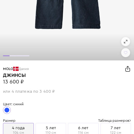
MOLO
Дания
ДЖИНСЫ
13 600 ₽
или 4 платежа по 3 400 ₽
Цвет: синий
Размер
Таблица размеров
4 года
5 лет
6 лет
7 лет
104 см
110 см
116 см
122 см