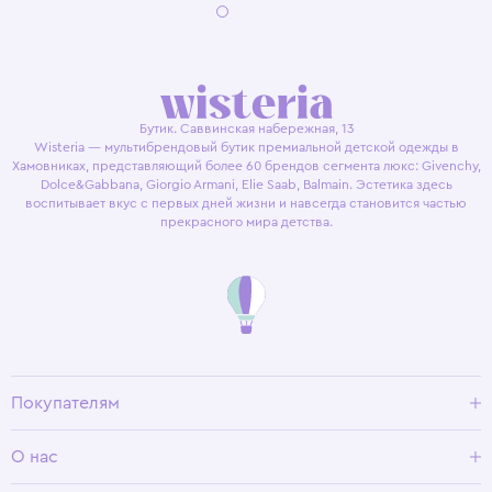
Бутик. Саввинская набережная, 13
Wisteria — мультибрендовый бутик премиальной детской одежды в
Хамовниках, представляющий более 60 брендов сегмента люкс: Givenchy,
Dolce&Gabbana, Giorgio Armani, Elie Saab, Balmain. Эстетика здесь
воспитывает вкус с первых дней жизни и навсегда становится частью
прекрасного мира детства.
Покупателям
Доставка и оплата
О нас
Условия возврата
Гид по размерам