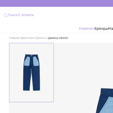
Поиск
О Wisteria
Новинки
Бре
Главная
/
Девочкам
/
Джинсы
/
Джинсы KENZO