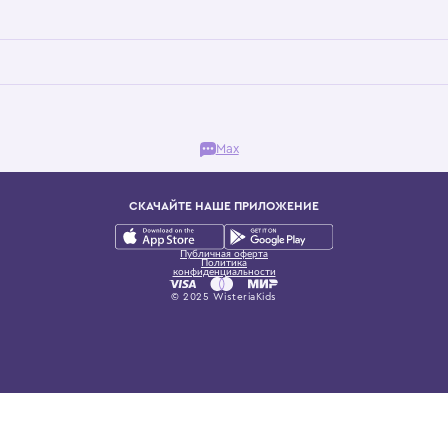
Бутик. Саввинская набережная, 13
ках, представляющий более 60 брендов сегмента люкс: Givenchy, Dolce&Gab
и навсегда становится частью прекрасного мира детс