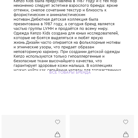
Детская линия легендарного японского д
основанного Кензо Такада, который привн
моды буйство красок и свободу. Первая к
Kenzo Kids была представлена в 1987 году 
неизменно следует эстетике взрослого бр
оттенки, смелое сочетание текстур и близо
флористическим и анималистическим
мотивам.Дебютная детская коллекция был
презентована в 1987 году, а сегодня бренд
частью группы LVMH и продаётся по всему
Одежда Kenzo Kids создана для юных иссл
которые не боятся выделяться и любят яр
жизнь.Дизайн часто опирается на фолькл
и этнические узоры, что придает образам
неповторимую харизму. При создании дет
Kenzo используются только гипоаллергенн
безопасные ткани высочайшего качества, 
гарантирует здоровье кожи малыша. В ко
можно найти как серьёзные наряды для т
ВСЕ ТОВАРЫ БРЕНДА
случаев, так и яркие футболки и худи для
приключений. Kenzo Kids поддерживает к