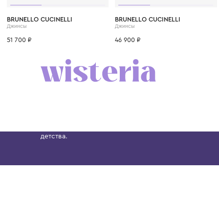
6 лет
8 лет
10 лет
12 лет
12+ лет
6 лет
8 лет
10 лет
BRUNELLO CUCINELLI
BRUNELLO CUCINELLI
Джинсы
Джинсы
51 700 ₽
46 900 ₽
Бутик. Саввинская набережная, 13
Wisteria — мультибрендовый бутик премиальн
Хамовниках, представляющий более 60 брендо