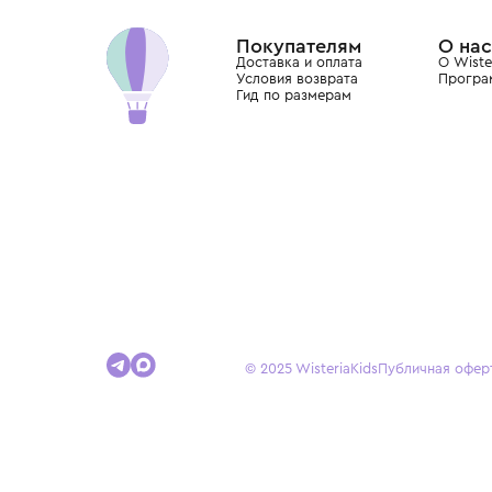
Dolce&Gabbana, Giorgio Armani, Elie Saab, Balm
вкус с первых дней жизни и навсегда станови
детства.
Покупателям
Доставка и оплата
Условия возврата
Гид по размерам