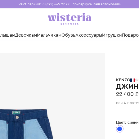
Valet-паркинг: 8 (495) 445-27-72 - припаркуем ваш авто
Бесплатная доставка при заказе от 15 000 ₽
Установите приложение, чтобы покупки были еще удо
нды
Малышам
Девочкам
Мальчикам
Обувь
Аксессуары
Игр