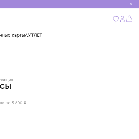
мобиль
бнее
ушки
Подарочные карты
АУТЛЕТ
KENZO
Франция
ДЖИНСЫ
22 400 ₽
или 4 платежа по 5 600 ₽
Цвет: синий