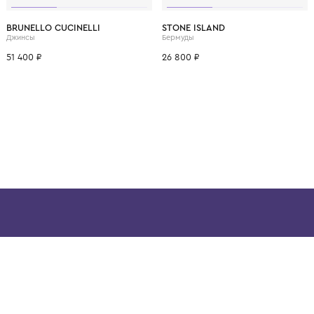
ВОЗМОЖНО, ВАМ ПОНРАВ
12 лет
12+ лет
6 лет
8 лет
10 лет
12 лет
12+ лет
8 лет
10 лет
BRUNELLO CUCINELLI
STONE ISLAND
Джинсы
Бермуды
51 400 ₽
26 800 ₽
ой детской одежды в
в сегмента люкс: Givenchy,