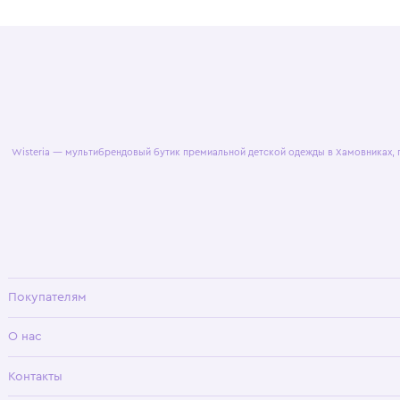
© 2025 WisteriaKids
Публична