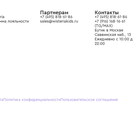
ain. Эстетика здесь воспитывает
тся частью прекрасного мира
О нас
Партнерам
Кон
О Wisteria
+7 (495) 818-61-86
+7 (49
Программа лояльности
sales@wisteriakids.ru
+7 (91
(TG/M
Бутик
Саввин
Ежедн
22:00