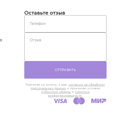
такты
Оставьте отзыв
5) 818-61-86
6) 168-16-61
AX)
 в Москве
ская наб., 13
евно с 10:00 до