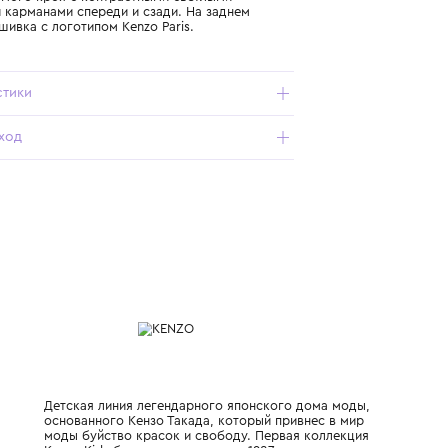
Подробнее о продукте
Арт. K61098-Z25_292_10Y
Джинсы прямого кроя с контрастными светлыми
накладными карманами спереди и сзади. На заднем
кармане вышивка с логотипом Kenzo Paris.
Характеристики
Состав и уход