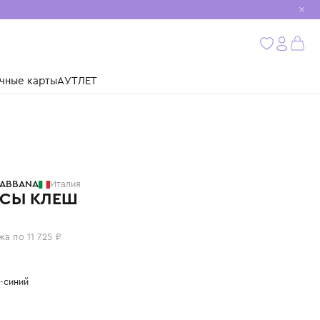
мобиль
бнее
ушки
Подарочные карты
АУТЛЕТ
DOLCE & GABBANA
Италия
ДЖИНСЫ КЛЕШ
46 900 ₽
или 4 платежа по 11 725 ₽
Цвет: темно-синий