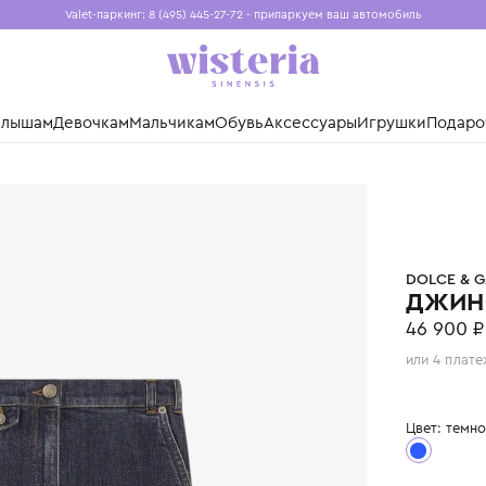
Valet-паркинг: 8 (495) 445-27-72 - припаркуем ваш авто
Бесплатная доставка при заказе от 15 000 ₽
Установите приложение, чтобы покупки были еще удо
нды
Малышам
Девочкам
Мальчикам
Обувь
Аксессуары
Игр