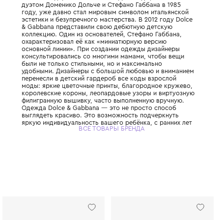
Этот легендарный итальянский Дом моды,
дуэтом Доменико Дольче и Стефано Габбан
году, уже давно стал мировым символом 
эстетики и безупречного мастерства. В 201
& Gabbana представили свою дебютную д
коллекцию. Один из основателей, Стефано
охарактеризовал её как «миниатюрную ве
основной линии». При создании одежды д
консультировались со многими мамами, ч
были не только стильными, но и максимал
удобными. Дизайнеры с большой любовью
перенесли в детский гардероб все коды в
моды: яркие цветочные принты, благород
королевские короны, леопардовые узоры 
филигранную вышивку, часто выполненную
Одежда Dolce & Gabbana — это не просто
выглядеть красиво. Это возможность под
яркую индивидуальность вашего ребёнка, 
ВСЕ ТОВАРЫ БРЕНДА
привить ему уверенность в себе и хороший