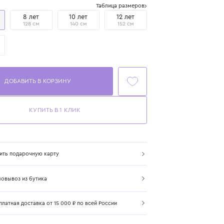
Размер
Таблица размеров
6 лет
8 лет
10 лет
12 лет
116 см
128 см
140 см
152 см
12+ лет
158 см
ДОБАВИТЬ В КОРЗИНУ
КУПИТЬ В 1 КЛИК
Купить подарочную карту
Самовывоз из бутика