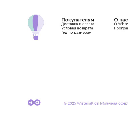
Wisteria — мультибрендовый бутик премиальн
Хамовниках, представляющий более 60 брендо
Dolce&Gabbana, Giorgio Armani, Elie Saab, Balm
вкус с первых дней жизни и навсегда станови
детства.
Покупателям
Доставка и оплата
Условия возврата
Гид по размерам