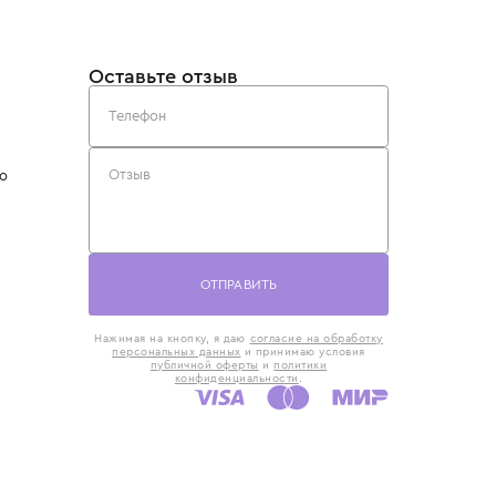
такты
Оставьте отзыв
5) 818-61-86
6) 168-16-61
AX)
 в Москве
ская наб., 13
евно с 10:00 до