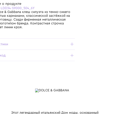
Бесплатная доставка от 15 000 ₽ по всей России
Подробнее о продукте
Арт. L53P49-LDD34-S9000_504_6Y
Джинсы Dolce & Gabbana клеш силуэта из темно-синего
денима с пятью карманами, классической застёжкой на
молнию и пуговицу. Сзади фирменная металлическая
пластина с логотипом бренда. Контрастная строчка
подчёркивает линии кроя.
Характеристики
Состав и уход