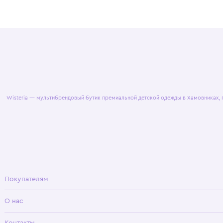
© 2025 WisteriaKids
Публична