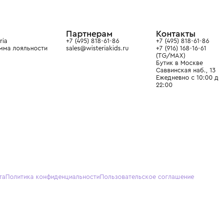
ой детской одежды в
в сегмента люкс: Givenchy,
ain. Эстетика здесь воспитывает
тся частью прекрасного мира
О нас
Партнерам
Кон
О Wisteria
+7 (495) 818-61-86
+7 (49
Программа лояльности
sales@wisteriakids.ru
+7 (91
(TG/M
Бутик
Саввин
Ежедн
22:00