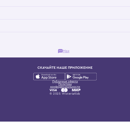
Бутик. Саввинская набережная, 13
ках, представляющий более 60 брендов сегмента люкс: Givenchy, Dolce&Gab
и навсегда становится частью прекрасного мира детс