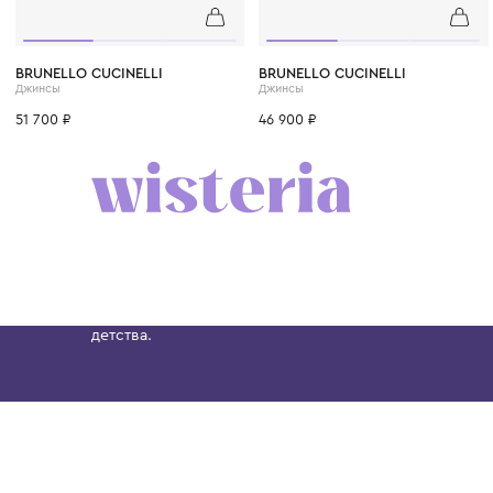
6 лет
8 лет
10 лет
12 лет
12+ лет
6 лет
8 лет
10 лет
BRUNELLO CUCINELLI
BRUNELLO CUCINELLI
Джинсы
Джинсы
51 700 ₽
46 900 ₽
Бутик. Саввинская набережная, 13