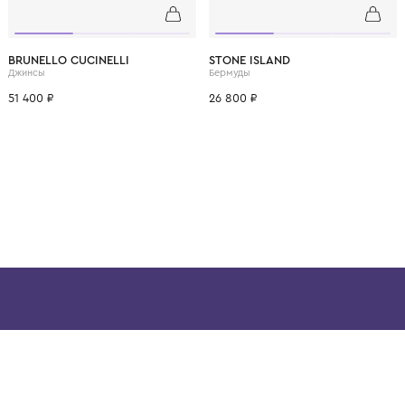
ВОЗМОЖНО, ВАМ ПОНРАВ
12 лет
12+ лет
6 лет
8 лет
10 лет
12 лет
12+ лет
8 лет
10 лет
BRUNELLO CUCINELLI
STONE ISLAND
Джинсы
Бермуды
51 400 ₽
26 800 ₽