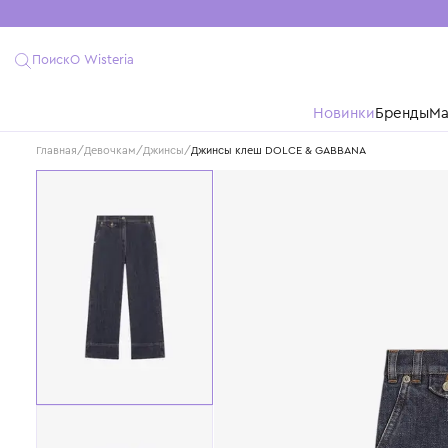
Поиск
О Wisteria
Новинки
Бре
Главная
/
Девочкам
/
Джинсы
/
Джинсы клеш DOLCE & GABBANA