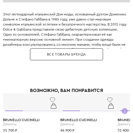
Этот легендарный итальянский Дом моды, основанный дуэтом Доменико
Дольче и Стефано Габбана в 1985 году, уже давно стал мировым
символом итальянской эстетики и безупречного мастерства. В 2012 году
Dolce & Gabbana представили свою дебютную детскую коллекцию.
Один из основателей, Стефано Габбана, охарактеризовал её как
«миниатюрную версию основной линии». При создании одежды
дизайнеры консультировались со многими мамами, чтобы вещи были не
только стильными, но и максимально удобными. Дизайнеры с большой
ВСЕ ТОВАРЫ БРЕНДА
любовью и вниманием перенесли в детский гардероб все коды
взрослой моды: яркие цветочные принты, благородное кружево,
королевские короны, леопардовые узоры и виртуозную филигранную
вышивку, часто выполненную вручную.
Одежда Dolce & Gabbana — это не просто способ выглядеть красиво.
Это возможность подчеркнуть яркую индивидуальность вашего
ребёнка, с ранних лет привить ему уверенность в себе и хороший вкус,
ВОЗМОЖНО, ВАМ ПОНРАВИТСЯ
а главное - сделать его детство по-настоящему незабываемым и
стильным.
BRUNELLO CUCINELLI
BRUNELLO CUCINELLI
BRUNELL
Джинсы
Джинсы
Джинсы
51 700 ₽
46 900 ₽
51 400 ₽