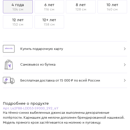
4 года
6 лет
8 лет
10 лет
104 см
116 см
128 см
140 см
12 лет
12+ лет
152 см
158 см
Купить подарочную карту
Самовывоз из бутика
Бесплатная доставка от 15 000 ₽ по всей России
Подробнее о продукте
Арт. L42F88-LDD53-S9000_292_4Y
На тёмно-синих выбеленных джинсах выполнены декоративные
потёртости. Кармашек для мелочи дополнен брендированной нашивкой.
Модель прямого кроя застёгивается на молнию и пуговицу.