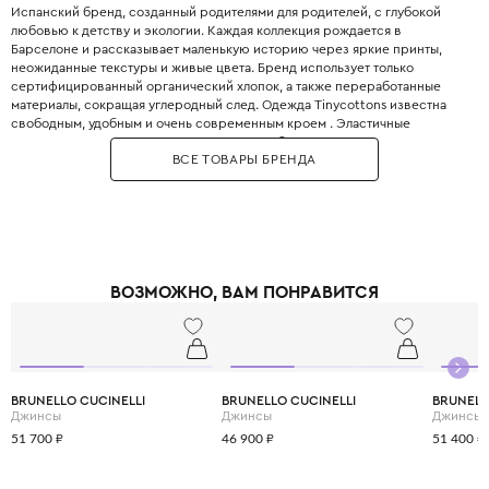
Испанский бренд, созданный родителями для родителей, с глубокой
любовью к детству и экологии. Каждая коллекция рождается в
Барселоне и рассказывает маленькую историю через яркие принты,
неожиданные текстуры и живые цвета. Бренд использует только
сертифицированный органический хлопок, а также переработанные
материалы, сокращая углеродный след. Одежда Tinycottons известна
свободным, удобным и очень современным кроем . Эластичные
манжеты, мягкие резинки и плоские швы обеспечивают максимальную
ВСЕ ТОВАРЫ БРЕНДА
свободу движений для игр и сна. Принты являются визитной карточкой
бренда: забавные животные, абстрактные узоры, коллаборации с
современными иллюстраторами. Все краски безопасны для детей и не
выцветают даже после множества стирок. Позвольте вашему ребёнку
носить искусство с первого года жизни.
ВОЗМОЖНО, ВАМ ПОНРАВИТСЯ
BRUNELLO CUCINELLI
BRUNELLO CUCINELLI
BRUNELL
Джинсы
Джинсы
Джинсы
51 700 ₽
46 900 ₽
51 400 ₽