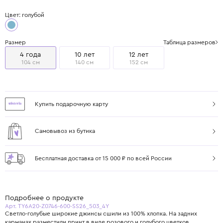
Цвет: голубой
Размер
Таблица размеров
4 года
10 лет
12 лет
104 см
140 см
152 см
Купить подарочную карту
Самовывоз из бутика
Бесплатная доставка от 15 000 ₽ по всей России
Подробнее о продукте
Арт. TY6A20-Z0746-600-SS26_503_4Y
Светло-голубые широкие джинсы сшили из 100% хлопка. На задних
карманах разместили принт в виде розового и голубого цветков.