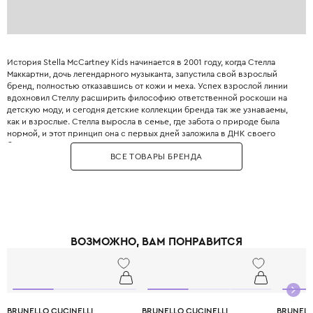
История Stella McCartney Kids начинается в 2001 году, когда Стелла
Маккартни, дочь легендарного музыканта, запустила свой взрослый
бренд, полностью отказавшись от кожи и меха. Успех взрослой линии
вдохновил Стеллу расширить философию ответственной роскоши на
детскую моду, и сегодня детские коллекции бренда так же узнаваемы,
как и взрослые. Стелла выросла в семье, где забота о природе была
нормой, и этот принцип она с первых дней заложила в ДНК своего
бренда. Бренд использует только инновационные экологичные
ВСЕ ТОВАРЫ БРЕНДА
материалы: органический хлопок, переработанный полиэстер, вискозу
из вторичного сырья и запатентованные веганские материалы. Яркие
принты, абстрактные узоры и смелые цветовые решения делают каждый
образ уникальным и запоминающимся. При этом одежда идеально
подходит для активных детей: мягкие трикотажные ткани не сковывают
движения, а бесшовные технологии исключают натирание. Stella
McCartney Kids создаётся небольшими партиями, соответствуя
ВОЗМОЖНО, ВАМ ПОНРАВИТСЯ
принципам slow fashion: каждая вещь остаётся актуальной не один
сезон. Выбирая Stella McCartney Kids, вы инвестируете в стиль, комфорт
и будущее планеты.
BRUNELLO CUCINELLI
BRUNELLO CUCINELLI
BRUNELL