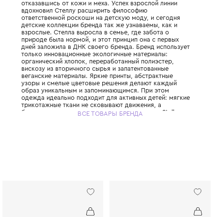
История Stella McCartney Kids начинается в
когда Стелла Маккартни, дочь легендарно
запустила свой взрослый бренд, полность
отказавшись от кожи и меха. Успех взросл
вдохновил Стеллу расширить философию
ответственной роскоши на детскую моду, 
детские коллекции бренда так же узнаваем
взрослые. Стелла выросла в семье, где за
природе была нормой, и этот принцип она
дней заложила в ДНК своего бренда. Брен
только инновационные экологичные матер
органический хлопок, переработанный пол
вискозу из вторичного сырья и запатенто
веганские материалы. Яркие принты, абст
узоры и смелые цветовые решения делаю
образ уникальным и запоминающимся. При
одежда идеально подходит для активных д
трикотажные ткани не сковывают движения
бесшовные технологии исключают натирание
ВСЕ ТОВАРЫ БРЕНДА
McCartney Kids создаётся небольшими пар
соответствуя принципам slow fashion: каж