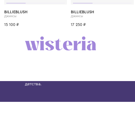
4 года
6 лет
8 лет
10 лет
12 лет
4 года
6 лет
10 лет
BILLIEBLUSH
BILLIEBLUSH
Джинсы
Джинсы
15 100 ₽
17 250 ₽
Бутик. Саввинская набережная, 13
Wisteria — мультибрендовый бутик премиальн
Хамовниках, представляющий более 60 брендо