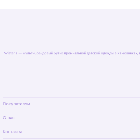
© 2025 WisteriaKids
Публична