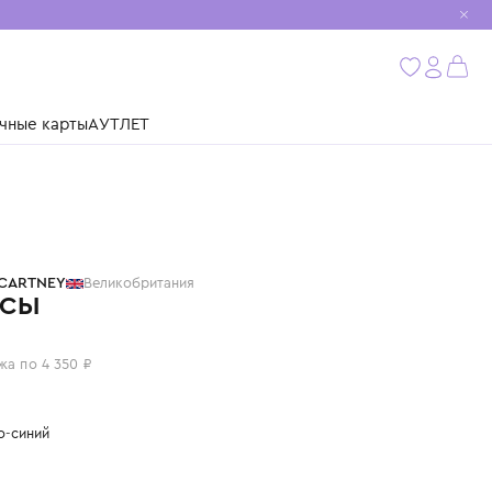
мобиль
бнее
ушки
Подарочные карты
АУТЛЕТ
STELLA MCCARTNEY
Великобритания
ДЖИНСЫ
17 400 ₽
или 4 платежа по 4 350 ₽
Цвет: светло-синий