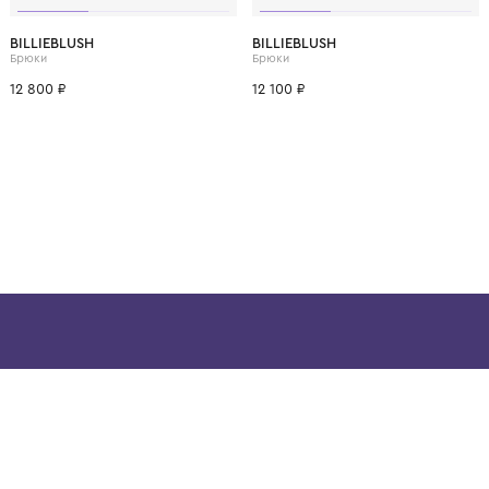
ВОЗМОЖНО, ВАМ ПОНРАВ
8 лет
4 года
6 лет
10 лет
12 лет
8 лет
4 года
6 лет
BILLIEBLUSH
BILLIEBLUSH
Брюки
Брюки
12 800 ₽
12 100 ₽
ой детской одежды в
в сегмента люкс: Givenchy,