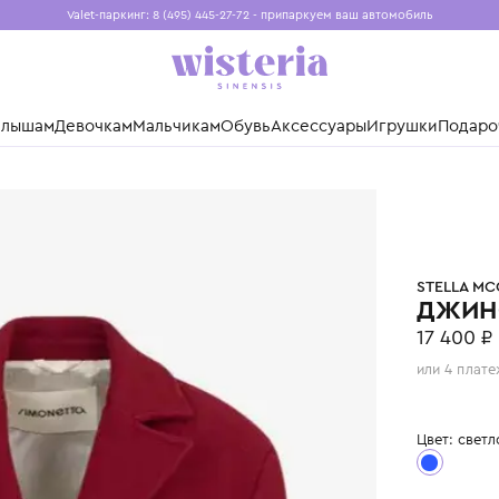
Valet-паркинг: 8 (495) 445-27-72 - припаркуем ваш авто
Бесплатная доставка при заказе от 15 000 ₽
Установите приложение, чтобы покупки были еще удо
нды
Малышам
Девочкам
Мальчикам
Обувь
Аксессуары
Игр