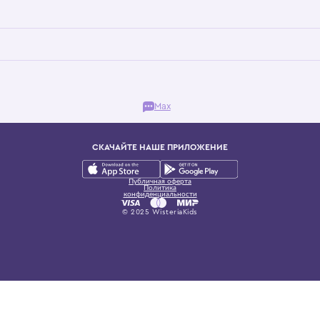
Бутик. Саввинская набережная, 13
ках, представляющий более 60 брендов сегмента люкс: Givenchy, Dolce&Gab
и навсегда становится частью прекрасного мира детс