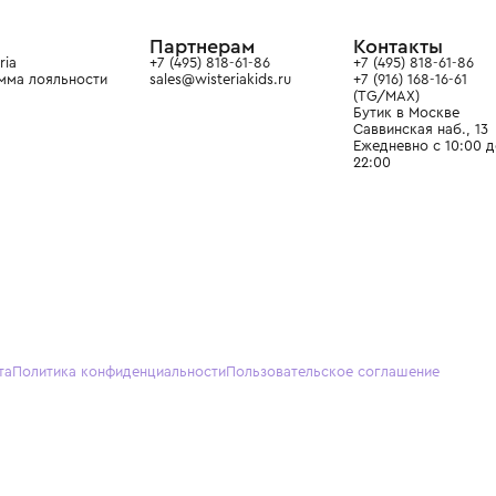
ain. Эстетика здесь воспитывает
тся частью прекрасного мира
О нас
Партнерам
Кон
О Wisteria
+7 (495) 818-61-86
+7 (49
Программа лояльности
sales@wisteriakids.ru
+7 (91
(TG/M
Бутик
Саввин
Ежедн
22:00