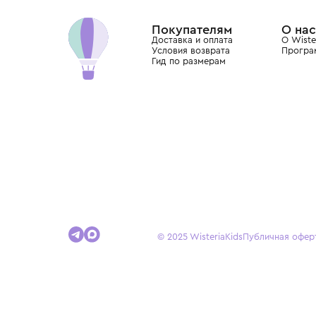
Dolce&Gabbana, Giorgio Armani, Elie Saab, Balm
вкус с первых дней жизни и навсегда станови
детства.
Покупателям
Доставка и оплата
Условия возврата
Гид по размерам