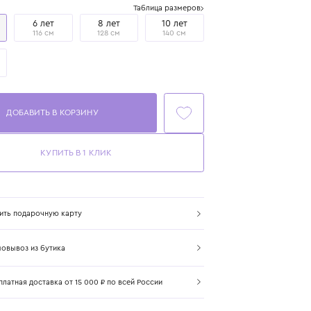
Размер
Таблица размеров
4 года
6 лет
8 лет
10 лет
104 см
116 см
128 см
140 см
12 лет
152 см
ДОБАВИТЬ В КОРЗИНУ
КУПИТЬ В 1 КЛИК
Купить подарочную карту
Самовывоз из бутика