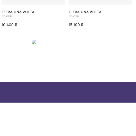
остаётся актуальной не один сезон. Выбира
McCartney Kids, вы инвестируете в стиль, 
будущее планеты.
ИТСЯ
10 лет
12 лет
8 лет
1+ год
2 года
3 года
4 года
C'ERA UNA VOLTA
C'ERA UNA VO
Брюки
Брюки
10 400 ₽
15 100 ₽
Скачайте наше
приложение