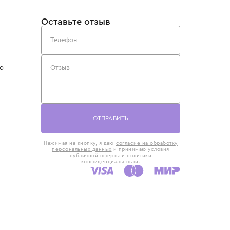
такты
Оставьте отзыв
5) 818-61-86
6) 168-16-61
AX)
 в Москве
ская наб., 13
евно с 10:00 до