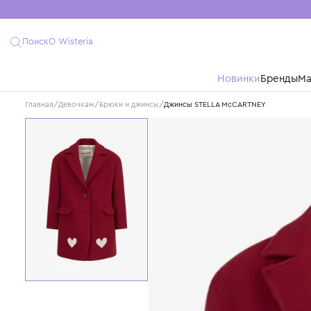
Поиск
О Wisteria
Новинки
Бре
Главная
/
Девочкам
/
Брюки и джинсы
/
Джинсы STELLA McCARTNEY