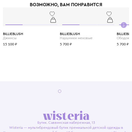
ВОЗМОЖНО, ВАМ ПОНРАВИТСЯ
BILLIEBLUSH
BILLIEBLUSH
BILLIEBL
Джинсы
Наушники меховые
Ободок
15 100 ₽
5 700 ₽
5 700 ₽
Бутик. Саввинская набережная, 13
Wisteria — мультибрендовый бутик премиальной детской одежды в