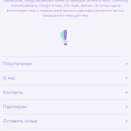
Хамовниках, представляющий более 60 брендов сегмента люкс: Givenchy,
Dolce&Gabbana, Giorgio Armani, Elie Saab, Balmain. Эстетика здесь
воспитывает вкус с первых дней жизни и навсегда становится частью
прекрасного мира детства.
Покупателям
Доставка и оплата
О нас
Условия возврата
Гид по размерам
О Wisteria
Контакты
Программа лояльности
Партнерам
Оставить отзыв