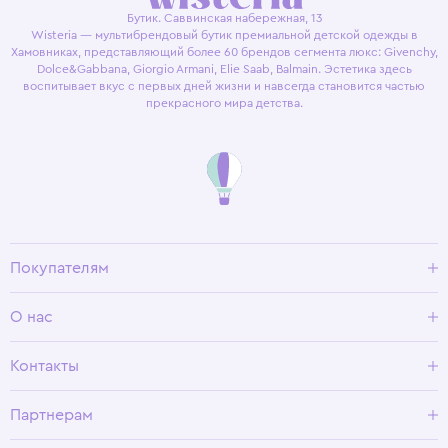
Бутик. Саввинская набережная, 13
Wisteria — мультибрендовый бутик премиальной детской одежды в
Хамовниках, представляющий более 60 брендов сегмента люкс: Givenchy,
Dolce&Gabbana, Giorgio Armani, Elie Saab, Balmain. Эстетика здесь
воспитывает вкус с первых дней жизни и навсегда становится частью
прекрасного мира детства.
Покупателям
Доставка и оплата
О нас
Условия возврата
Гид по размерам
О Wisteria
Контакты
Программа лояльности
Партнерам