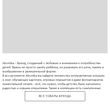
Abumba – бренд, созданный с любовью и вниманием к потребностям
детей. Важно не просто занять ребёнка, но развивать его речь, память и
воображение в увлекательной форме.
В ассортименте Abumba вы найдете множество интерактивных игрушек
и книг, обучающих карточек, игровых планшетов и даже фотоаппаратов
моментальной печати – всё, что нужно, чтобы детство было наполнено
радостью и новыми открытиями. Также в коллекции есть симпатичные
корзины и коробки для хранения игрушек, чтобы поддерживать порядок
ВСЕ ТОВАРЫ БРЕНДА
в комнате было легко и приятно.