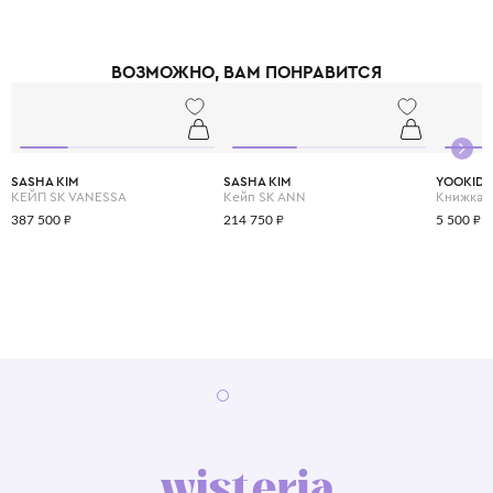
ВОЗМОЖНО, ВАМ ПОНРАВИТСЯ
SASHA KIM
SASHA KIM
YOOKID
КЕЙП SK VANESSA
Кейп SK ANN
387 500 ₽
214 750 ₽
5 500 ₽