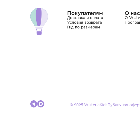
Dolce&Gabbana, Giorgio Armani, Elie Saab, Balm
вкус с первых дней жизни и навсегда станови
детства.
Покупателям
Доставка и оплата
Условия возврата
Гид по размерам