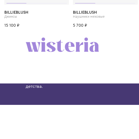
4 года
6 лет
8 лет
10 лет
12 лет
BILLIEBLUSH
BILLIEBLUSH
Джинсы
Наушники меховые
15 100 ₽
5 700 ₽
Бутик. Саввинская набережная, 13
Wisteria — мультибрендовый бутик премиальн
Хамовниках, представляющий более 60 брендо