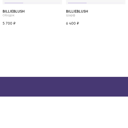
ВОЗМОЖНО, ВАМ ПОНРАВ
BILLIEBLUSH
BILLIEBLUSH
Ободок
Шарф
5 700 ₽
6 400 ₽
ой детской одежды в
в сегмента люкс: Givenchy,