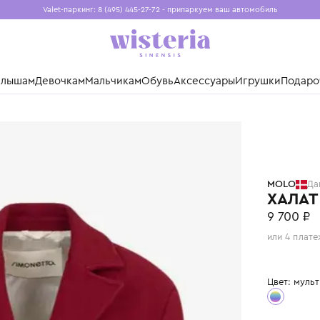
Valet-паркинг: 8 (495) 445-27-72 - припаркуем ваш авто
Бесплатная доставка при заказе от 15 000 ₽
Установите приложение, чтобы покупки были еще удо
нды
Малышам
Девочкам
Мальчикам
Обувь
Аксессуары
Игр