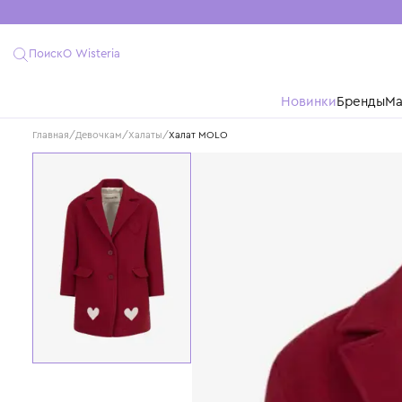
Поиск
О Wisteria
Новинки
Бре
Главная
/
Девочкам
/
Халаты
/
Халат MOLO