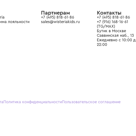
ain. Эстетика здесь воспитывает
тся частью прекрасного мира
О нас
Партнерам
Кон
О Wisteria
+7 (495) 818-61-86
+7 (49
Программа лояльности
sales@wisteriakids.ru
+7 (91
(TG/M
Бутик
Саввин
Ежедн
22:00