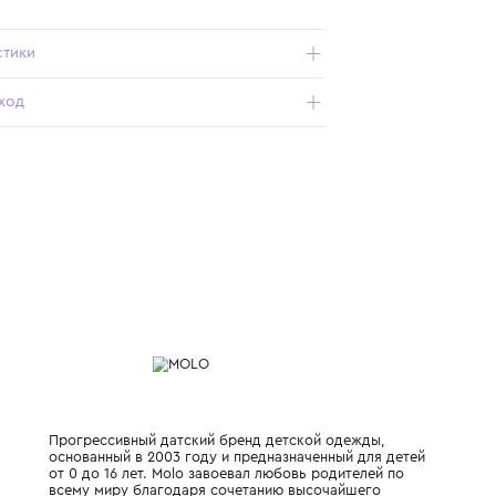
Подробнее о продукте
Арт. 7S26Y101-5225_801_5+Y
Характеристики
Состав и уход