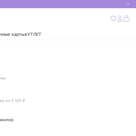
мобиль
бнее
ушки
Подарочные карты
АУТЛЕТ
MOLO
Дания
ХАЛАТ
9 700 ₽
или 4 платежа по 2 425 ₽
Цвет: мультиколор