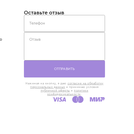
такты
Оставьте отзыв
5) 818-61-86
6) 168-16-61
AX)
 в Москве
ская наб., 13
евно с 10:00 до