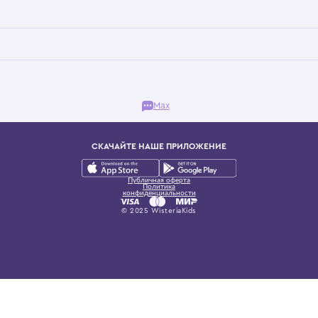
Бутик. Саввинская набережная, 13
ках, представляющий более 60 брендов сегмента люкс: Givenchy, Dolce&Gab
и навсегда становится частью прекрасного мира детс