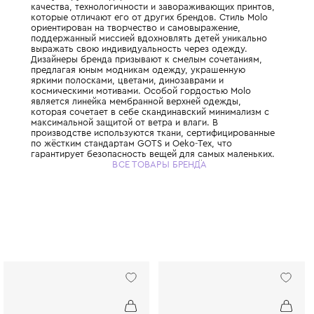
Прогрессивный датский бренд детской од
основанный в 2003 году и предназначенны
от 0 до 16 лет. Molo завоевал любовь роди
всему миру благодаря сочетанию высоча
качества, технологичности и завораживаю
которые отличают его от других брендов.
ориентирован на творчество и самовыраж
поддержанный миссией вдохновлять детей
выражать свою индивидуальность через о
Дизайнеры бренда призывают к смелым со
предлагая юным модникам одежду, украш
яркими полосками, цветами, динозаврами 
космическими мотивами. Особой гордост
является линейка мембранной верхней од
которая сочетает в себе скандинавский м
максимальной защитой от ветра и влаги. В
производстве используются ткани, серти
по жёстким стандартам GOTS и Oeko-Tex, 
гарантирует безопасность вещей для самы
Molo придерживается принципов устойчиво
ВСЕ ТОВАРЫ БРЕНДА
призывая передавать, перепродавать или
ремонтировать одежду, чтобы она служил