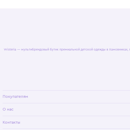
© 2025 WisteriaKids
Публична