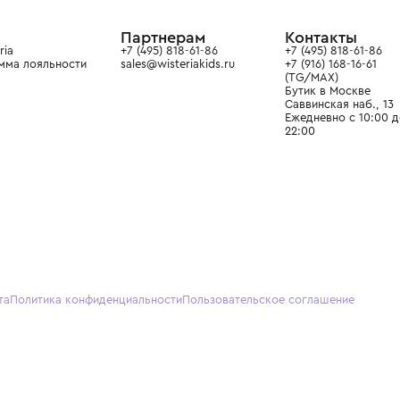
ain. Эстетика здесь воспитывает
тся частью прекрасного мира
О нас
Партнерам
Кон
О Wisteria
+7 (495) 818-61-86
+7 (49
Программа лояльности
sales@wisteriakids.ru
+7 (91
(TG/M
Бутик
Саввин
Ежедн
22:00