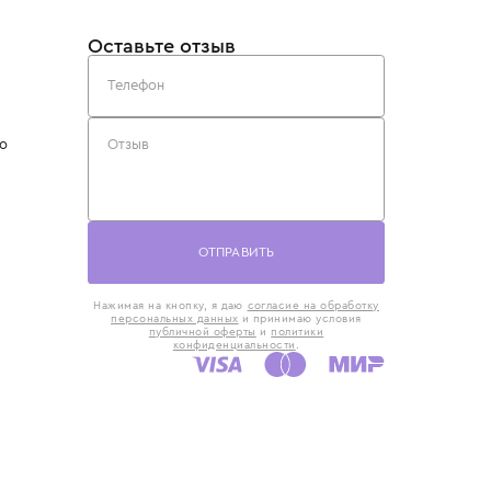
такты
Оставьте отзыв
5) 818-61-86
6) 168-16-61
AX)
 в Москве
ская наб., 13
евно с 10:00 до