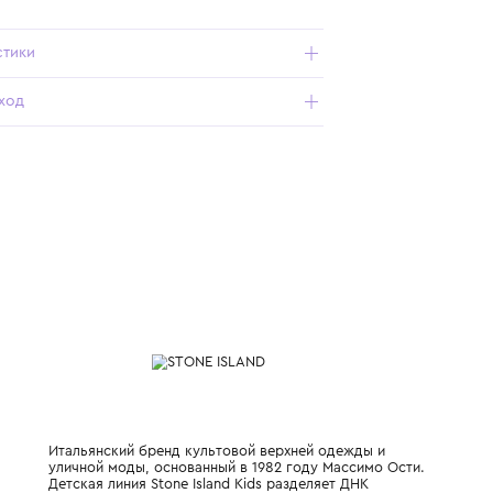
Подробнее о продукте
Арт. L1S166100005S0040-ROSA_051_14Y
Характеристики
Состав и уход