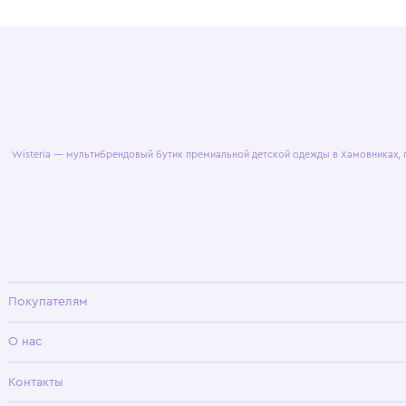
© 2025 WisteriaKids
Публична