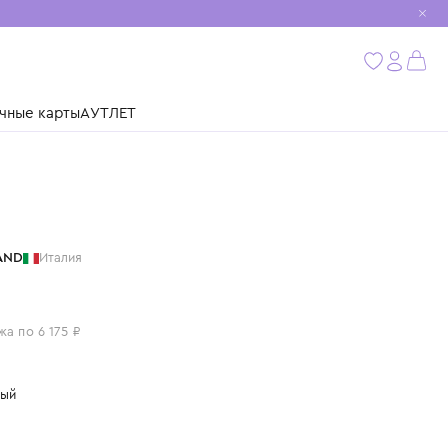
мобиль
бнее
ушки
Подарочные карты
АУТЛЕТ
STONE ISLAND
Италия
ХУДИ
24 700 ₽
или 4 платежа по 6 175 ₽
Цвет: розовый