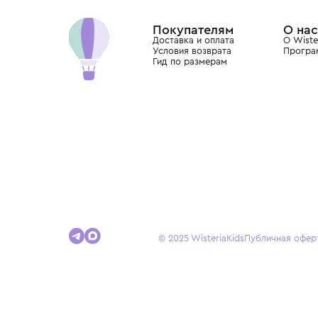
Dolce&Gabbana, Giorgio Armani, Elie Saab, Balm
вкус с первых дней жизни и навсегда станови
детства.
Покупателям
Доставка и оплата
Условия возврата
Гид по размерам