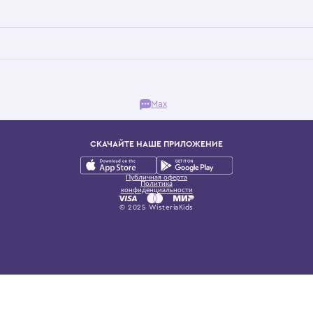
Бутик. Саввинская набережная, 13
ках, представляющий более 60 брендов сегмента люкс: Givenchy, Dolce&Gab
и навсегда становится частью прекрасного мира детс