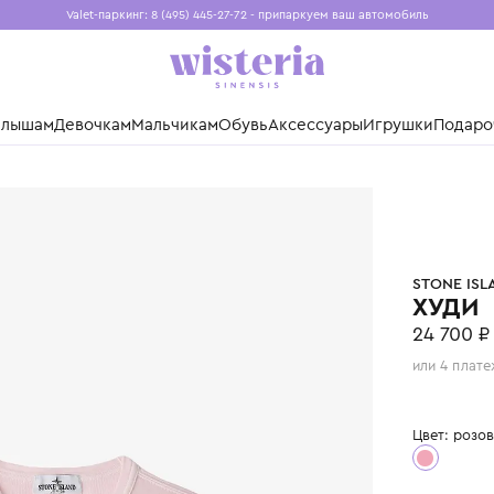
Valet-паркинг: 8 (495) 445-27-72 - припаркуем ваш авто
Бесплатная доставка при заказе от 15 000 ₽
Установите приложение, чтобы покупки были еще удо
нды
Малышам
Девочкам
Мальчикам
Обувь
Аксессуары
Игр