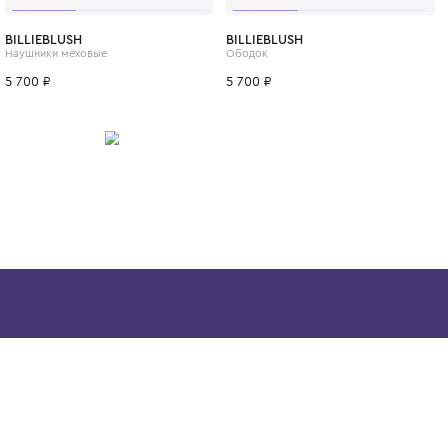
своему ребёнку не просто одежду, а инже
достижение текстильной индустрии, котор
его в любую погоду и сделает частью мод
ИТСЯ
8 лет
10 лет
12 лет
BILLIEBLUSH
BILLIEBLUSH
Наушники меховые
Ободок
5 700 ₽
5 700 ₽
Скачайте наше
приложение