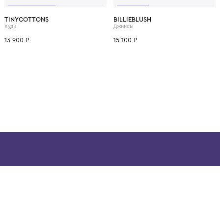
ВОЗМОЖНО, ВАМ ПОНРАВ
10 лет
12 лет
4 года
6 лет
8 лет
10 лет
12 лет
4 года
6 лет
TINYCOTTONS
BILLIEBLUSH
Худи
Джинсы
13 900 ₽
15 100 ₽
ой детской одежды в
в сегмента люкс: Givenchy,