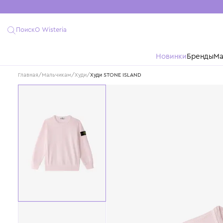
Поиск
О Wisteria
Новинки
Бре
Главная
/
Мальчикам
/
Худи
/
Худи STONE ISLAND