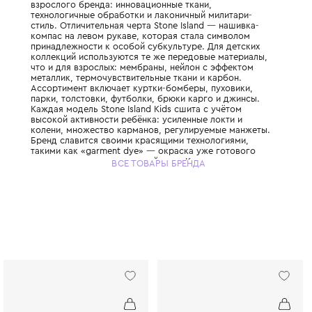
Итальянский бренд культовой верхней од
уличной моды, основанный в 1982 году Ма
Детская линия Stone Island Kids разделяет
взрослого бренда: инновационные ткани,
технологичные обработки и лаконичный ми
стиль. Отличительная черта Stone Island —
компас на левом рукаве, которая стала с
принадлежности к особой субкультуре. Дл
коллекций используются те же передовые
что и для взрослых: мембраны, нейлон с 
металлик, термочувствительные ткани и ка
Ассортимент включает куртки-бомберы, п
парки, толстовки, футболки, брюки карго 
Каждая модель Stone Island Kids сшита с 
высокой активности ребёнка: усиленные л
колени, множество карманов, регулируем
Бренд славится своими красящими технол
такими как «garment dye» — окраска уже 
изделия, дающая уникальный цвет. Капюш
ВСЕ ТОВАРЫ БРЕНДА
моделей имеют жёсткие козырьки, защищ
дождя и ветра. Выбирая Stone Island Kids,