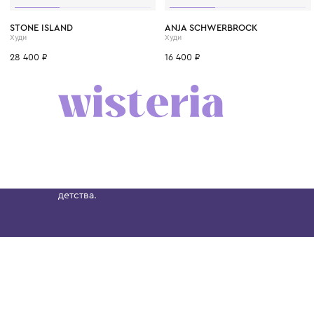
8 лет
10 лет
12 лет
14 лет
4 года
6 лет
8 лет
STONE ISLAND
ANJA SCHWERBROCK
Худи
Худи
28 400 ₽
16 400 ₽
Бутик. Саввинская набережная, 13
Wisteria — мультибрендовый бутик премиальн
Хамовниках, представляющий более 60 брендо