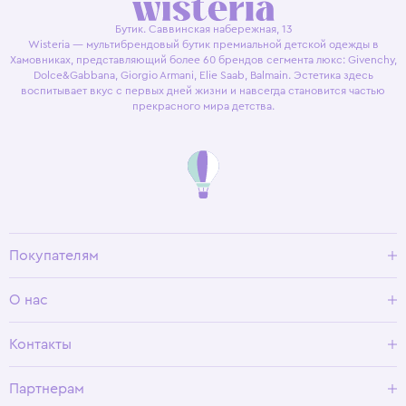
Бутик. Саввинская набережная, 13
Wisteria — мультибрендовый бутик премиальной детской одежды в
Хамовниках, представляющий более 60 брендов сегмента люкс: Givenchy,
Dolce&Gabbana, Giorgio Armani, Elie Saab, Balmain. Эстетика здесь
воспитывает вкус с первых дней жизни и навсегда становится частью
прекрасного мира детства.
Покупателям
Доставка и оплата
О нас
Условия возврата
Гид по размерам
О Wisteria
Контакты
Программа лояльности
Партнерам