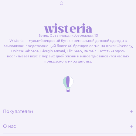
Бутик. Саввинская набережная, 13
Wisteria — мультибрендовый бутик премиальной детской одежды в
Хамовниках, представляющий более 60 брендов сегмента люкс: Givenchy,
Dolce&Gabbana, Giorgio Armani, Elie Saab, Balmain. Эстетика здесь
воспитывает вкус с первых дней жизни и навсегда становится частью
прекрасного мира детства.
Покупателям
Доставка и оплата
О нас
Условия возврата
Гид по размерам