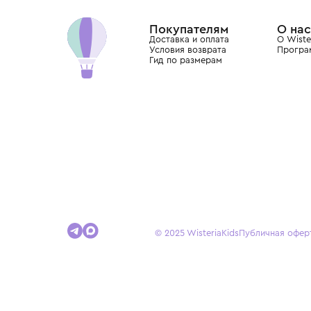
Dolce&Gabbana, Giorgio Armani, Elie Saab, Balm
вкус с первых дней жизни и навсегда станови
детства.
Покупателям
Доставка и оплата
Условия возврата
Гид по размерам