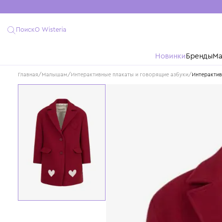
Поиск
О Wisteria
Новинки
Бре
Главная
/
Малышам
/
Интерактивные плакаты и говорящие азбуки
/
Ин