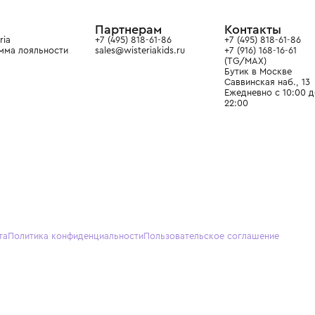
ain. Эстетика здесь воспитывает
тся частью прекрасного мира
О нас
Партнерам
Кон
О Wisteria
+7 (495) 818-61-86
+7 (49
Программа лояльности
sales@wisteriakids.ru
+7 (91
(TG/M
Бутик
Саввин
Ежедн
22:00