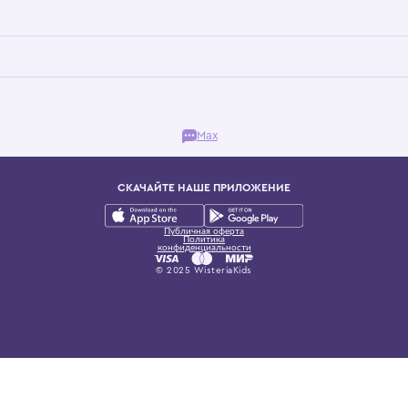
Бутик. Саввинская набережная, 13
ках, представляющий более 60 брендов сегмента люкс: Givenchy, Dolce&Gab
и навсегда становится частью прекрасного мира детс