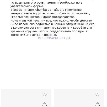
Abumba – бренд, созданный с любовью и 
потребностям детей. Важно не просто зан
но развивать его речь, память и воображе
увлекательной форме.
В ассортименте Abumba вы найдете множе
интерактивных игрушек и книг, обучающих
игровых планшетов и даже фотоаппаратов
моментальной печати – всё, что нужно, чт
было наполнено радостью и новыми откры
в коллекции есть симпатичные корзины и 
хранения игрушек, чтобы поддерживать п
комнате было легко и приятно.
ВСЕ ТОВАРЫ БРЕНДА