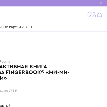
мобиль
бнее
ушки
Подарочные карты
АУТЛЕТ
ABUMBA
Россия
ИНТЕРАКТИВНАЯ КНИГА
ABUMBA FINGERBOOK® «МИ-МИ-
МИШКИ»
3 100 ₽
или 4 платежа по 775 ₽