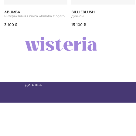
4 года
6 лет
8 лет
ABUMBA
BILLIEBLUSH
Интерактивная книга Abumba Fingerbok «Всё обо всём»
Джинсы
3 100 ₽
15 100 ₽
Бутик. Саввинская набережная, 13
Wisteria — мультибрендовый бутик премиальн
Хамовниках, представляющий более 60 брендо