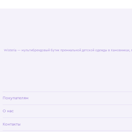
© 2025 WisteriaKids
Публична