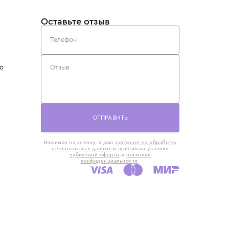
такты
Оставьте отзыв
5) 818-61-86
6) 168-16-61
AX)
 в Москве
ская наб., 13
евно с 10:00 до