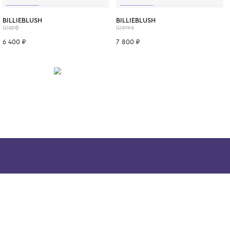
ИТСЯ
One Size
BILLIEBLUSH
BILLIEBLUSH
Шарф
Шапка
6 400 ₽
7 800 ₽
Скачайте наше
приложение