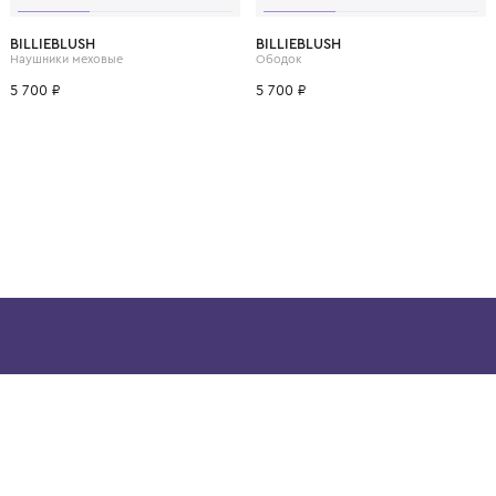
ВОЗМОЖНО, ВАМ ПОНРАВ
10 лет
12 лет
BILLIEBLUSH
BILLIEBLUSH
Наушники меховые
Ободок
5 700 ₽
5 700 ₽
ой детской одежды в
в сегмента люкс: Givenchy,