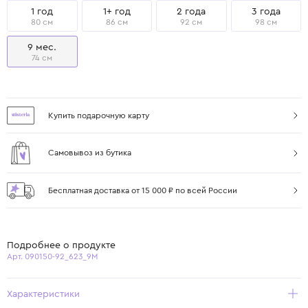
1 год
1+ год
2 года
3 года
80 см
86 см
92 см
98 см
9 мес.
74 см
Купить подарочную карту
Самовывоз из бутика
Бесплатная доставка от 15 000 ₽ по всей России
Подробнее о продукте
Арт. 090150-92_623_9M
Характеристики