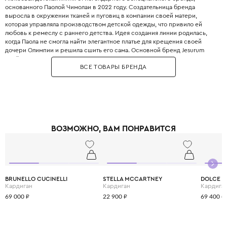
основанного Паолой Чимолаи в 2022 году. Создательница бренда
выросла в окружении тканей и пуговиц в компании своей матери,
которая управляла производством детской одежды, что привило ей
любовь к ремеслу с раннего детства. Идея создания линии родилась,
когда Паола не смогла найти элегантное платье для крещения своей
дочери Олимпии и решила сшить его сама. Основной бренд Jesurum
ведёт свою историю с 1870 года и славится производством постельного
ВСЕ ТОВАРЫ БРЕНДА
белья класса люкс для частных резиденций, мега-яхт и частных
самолётов по всему миру. Линия Jesurum Baby полностью унаследовала
ценности главного бренда: 100% ручное производство в Италии,
высочайшее качество тканей и безупречное внимание к деталям. В
ассортименте представлены нарядные платья, костюмы, блузы и жакеты
для детей от 0 до 12 лет. Особый акцент сделан на церемониальные
наряды (крестильные платья и костюмы), а также постельное бельё и
ВОЗМОЖНО, ВАМ ПОНРАВИТСЯ
пледы для малышей. Для создания одежды используются только
благородные ткани: тончайший лён, хлопок-поплин с фактурной нитью и
нежный вельвет. Дизайн коллекций сочетает традиционную
венецианскую эстетику с современными линиями и игривыми
элементами, такими как контрастная отделка и рюши. Каждая вещь
Jesurum Baby — это настоящий шедевр, который можно передавать по
BRUNELLO CUCINELLI
STELLA MCCARTNEY
DOLCE &
наследству. Выбирая Jesurum Baby, вы дарите своему ребёнку не просто
Кардиган
Кардиган
Кардига
одежду, а частичку итальянского культурного наследия.
69 000 ₽
22 900 ₽
69 400 ₽