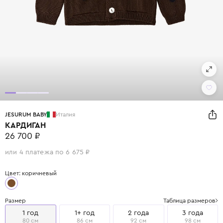
JESURUM BABY
Италия
КАРДИГАН
26 700 ₽
или 4 платежа по 6 675 ₽
Цвет: коричневый
Размер
Таблица размеров
1 год
1+ год
2 года
3 года
80 см
86 см
92 см
98 см