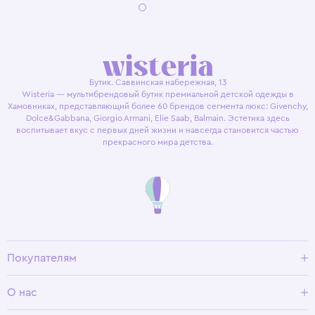
Бутик. Саввинская набережная, 13
Wisteria — мультибрендовый бутик премиальной детской одежды в
Хамовниках, представляющий более 60 брендов сегмента люкс: Givenchy,
Dolce&Gabbana, Giorgio Armani, Elie Saab, Balmain. Эстетика здесь
воспитывает вкус с первых дней жизни и навсегда становится частью
прекрасного мира детства.
Покупателям
Доставка и оплата
О нас
Условия возврата
Гид по размерам