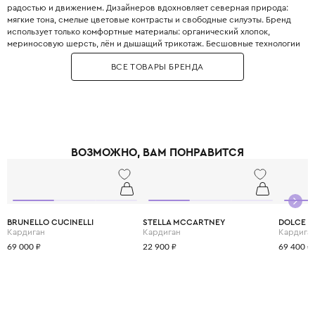
радостью и движением. Дизайнеров вдохновляет северная природа:
мягкие тона, смелые цветовые контрасты и свободные силуэты. Бренд
использует только комфортные материалы: органический хлопок,
мериносовую шерсть, лён и дышащий трикотаж. Бесшовные технологии
изготовления не раздражают нежную кожу даже во время активных игр.
ВСЕ ТОВАРЫ БРЕНДА
Paade Mode следует принципам этичного производства и slow fashion.
Коллекции выпускаются ограниченными партиями. Эта одежда подходит
и для праздника, и для повседневной жизни. Родители выбирают Paade
Mode за свободу самовыражения, которую он дарит детям.
ВОЗМОЖНО, ВАМ ПОНРАВИТСЯ
BRUNELLO CUCINELLI
STELLA MCCARTNEY
DOLCE &
Кардиган
Кардиган
Кардига
69 000 ₽
22 900 ₽
69 400 ₽