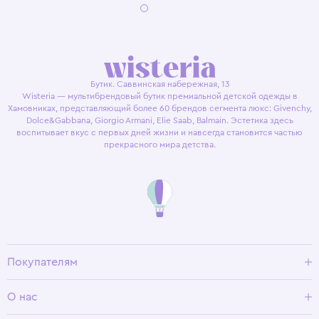
Бутик. Саввинская набережная, 13
Wisteria — мультибрендовый бутик премиальной детской одежды в
Хамовниках, представляющий более 60 брендов сегмента люкс: Givenchy,
Dolce&Gabbana, Giorgio Armani, Elie Saab, Balmain. Эстетика здесь
воспитывает вкус с первых дней жизни и навсегда становится частью
прекрасного мира детства.
Покупателям
Доставка и оплата
О нас
Условия возврата
Гид по размерам