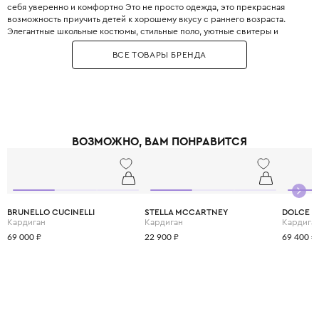
себя уверенно и комфортно Это не просто одежда, это прекрасная
возможность приучить детей к хорошему вкусу с раннего возраста.
Элегантные школьные костюмы, стильные поло, уютные свитеры и
практичные пуховики. Каждая деталь одежды Boss продумана до
ВСЕ ТОВАРЫ БРЕНДА
мелочей, чтобы обеспечить не только стильный внешний вид, но и
максимальный комфорт.
ВОЗМОЖНО, ВАМ ПОНРАВИТСЯ
BRUNELLO CUCINELLI
STELLA MCCARTNEY
DOLCE &
Кардиган
Кардиган
Кардига
69 000 ₽
22 900 ₽
69 400 ₽