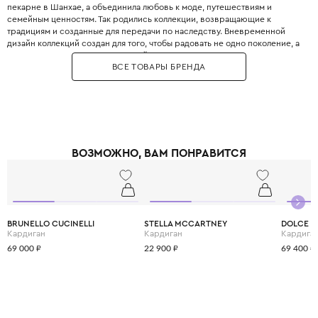
пекарне в Шанхае, а объединила любовь к моде, путешествиям и
семейным ценностям. Так родились коллекции, возвращающие к
традициям и созданные для передачи по наследству. Вневременной
дизайн коллекций создан для того, чтобы радовать не одно поколение, а
передаваться от старших дочерей младшим.
ВСЕ ТОВАРЫ БРЕНДА
В переводе с итальянского "C'era una volta" означает "Жили-были,
именно так, как начинаются многие детские сказки. Сама одежда этого
бренда создана для того, чтобы сделать детство вашей девочки
настоящей сказкой.
Одежду C'era una volta легко узнать по нежным, чистым оттенкам,
воздушным силуэтам, ручной вышивке, кружеву и мелким принтам с
полевыми цветами . Это те самые нарядные платья и костюмчики,
ВОЗМОЖНО, ВАМ ПОНРАВИТСЯ
напоминают эпоху начала XX века.
BRUNELLO CUCINELLI
STELLA MCCARTNEY
DOLCE &
Кардиган
Кардиган
Кардига
69 000 ₽
22 900 ₽
69 400 ₽