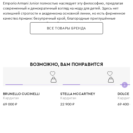
Emporio Armani Junior полностью наследует эту философию, предлагая
современный и демократичный взгляд на моду для детей. Здесь нет
излишней строгости и академизма основной линии, но есть фирменное
качество Армани: безупречный крой, благородные приглушённые
оттенки, минималистичный дизайн и использование только лучших
ВСЕ ТОВАРЫ БРЕНДА
натуральных тканей. Это идеальная база для стильного детского
гардероба — от повседневных джинсов и футболок до элегантных
жакетов и пальто, которые легко миксуются между собой, прививая
ребёнку хороший вкус без лишнего пафоса.
ВОЗМОЖНО, ВАМ ПОНРАВИТСЯ
BRUNELLO CUCINELLI
STELLA MCCARTNEY
DOLCE &
Кардиган
Кардиган
Кардига
69 000 ₽
22 900 ₽
69 400 ₽