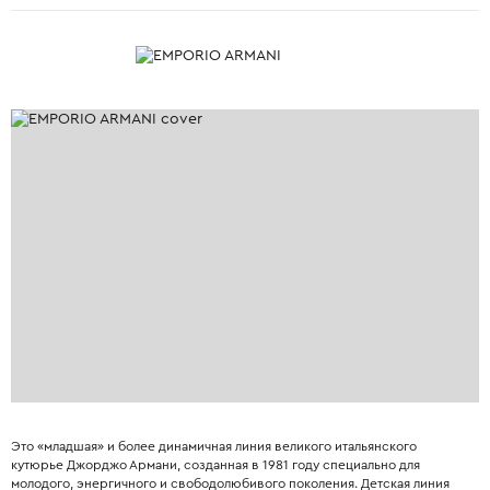
Это «младшая» и более динамичная линия великого итальянского
кутюрье Джорджо Армани, созданная в 1981 году специально для
молодого, энергичного и свободолюбивого поколения. Детская линия