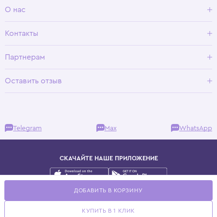
Доставка и оплата
О нас
Условия возврата
Гид по размерам
О Wisteria
Контакты
Программа лояльности
Партнерам
Оставить отзыв
Telegram
Max
WhatsApp
СКАЧАЙТЕ НАШЕ ПРИЛОЖЕНИЕ
Публичная оферта
ДОБАВИТЬ В КОРЗИНУ
Политика конфиденциальности
© 2025 WisteriaKids
КУПИТЬ В 1 КЛИК