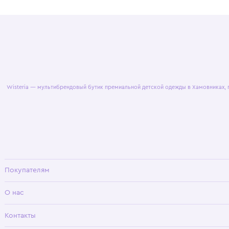
© 2025 WisteriaKids
Публична