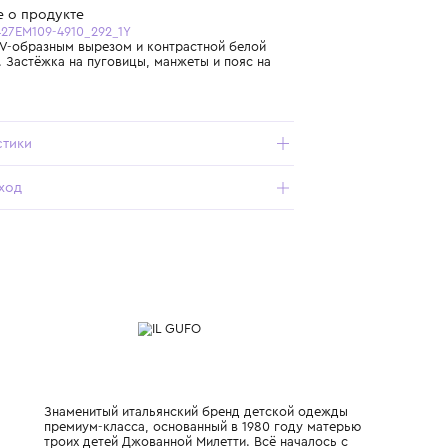
Бесплатная доставка от 15 000 ₽ по всей России
Подробнее о продукте
Арт. P25GF427EM109-4910_292_1Y
Кардиган с V-образным вырезом и контрастной белой
окантовкой. Застёжка на пуговицы, манжеты и пояс на
резинке.
Характеристики
Состав и уход