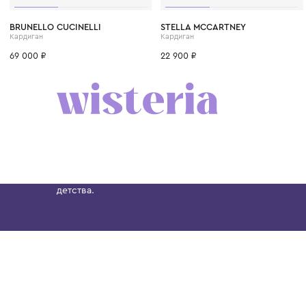
8 лет
12 лет
12+ лет
6 лет
4 года
8 лет
BRUNELLO CUCINELLI
STELLA MCCARTNEY
Кардиган
Кардиган
69 000 ₽
22 900 ₽
Бутик. Саввинская набережная, 13
Wisteria — мультибрендовый бутик премиальн
Хамовниках, представляющий более 60 брендо