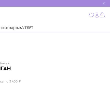
мобиль
бнее
ушки
Подарочные карты
АУТЛЕТ
IL GUFO
Италия
КАРДИГАН
13 600 ₽
или 4 платежа по 3 400 ₽
Цвет: синий