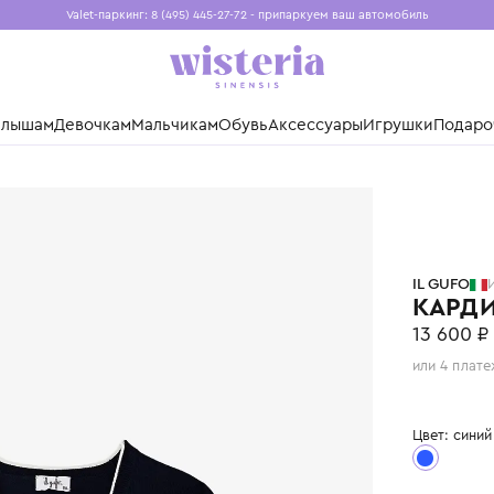
Valet-паркинг: 8 (495) 445-27-72 - припаркуем ваш авто
Бесплатная доставка при заказе от 15 000 ₽
Установите приложение, чтобы покупки были еще удо
нды
Малышам
Девочкам
Мальчикам
Обувь
Аксессуары
Игр