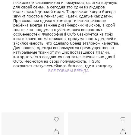
Знаменитый итальянский бренд детской о
премиум-класса, основанный в 1980 году 
троих детей Джованной Милетти. Всё нача
нескольких слюнявчиков и ползунков, сши
для своей семьи, а сегодня это один из л
итальянской детской моды. Творческое к
звучит просто и гениально: «Дети, одетые 
При создании одежды комфорт и естестве
ребёнка всегда важнее дизайнерских изыск
тщательно продуман с учётом всех возрас
особенностей. Философия Il Gufo базирует
китах: качество материалов, продуманност
эксклюзивность, что сделало бренд этало
Для пошива одежды используются преиму
натуральные ткани от лучших поставщиков
которые часто создаются под заказ специа
Gufo. Несмотря на свою популярность, Il G
сохраняет статус семейного бизнеса, где 
отношению относятся с прозрачностью, с
ВСЕ ТОВАРЫ БРЕНДА
честностью. Il Gufo — это выбор родителе
ценят настоящее итальянское качество и х