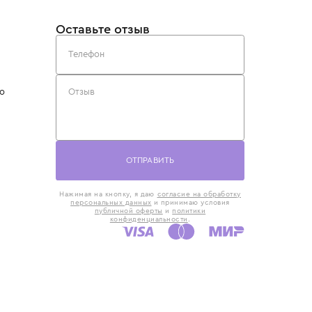
такты
Оставьте отзыв
5) 818-61-86
6) 168-16-61
AX)
 в Москве
ская наб., 13
евно с 10:00 до