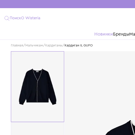
Поиск
О Wisteria
Новинки
Бре
Главная
/
Мальчикам
/
Кардиганы
/
Кардиган IL GUFO