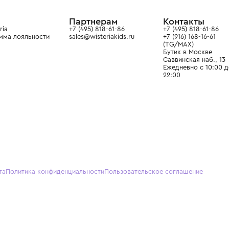
ain. Эстетика здесь воспитывает
тся частью прекрасного мира
О нас
Партнерам
Кон
О Wisteria
+7 (495) 818-61-86
+7 (49
Программа лояльности
sales@wisteriakids.ru
+7 (91
(TG/M
Бутик
Саввин
Ежедн
22:00