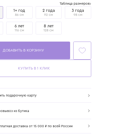
Размер
Таблица размеров
1 год
1+ год
2 года
3 года
80 см
86 см
92 см
98 см
4 года
6 лет
8 лет
104 см
116 см
128 см
ДОБАВИТЬ В КОРЗИНУ
КУПИТЬ В 1 КЛИК
Купить подарочную карту
Самовывоз из бутика