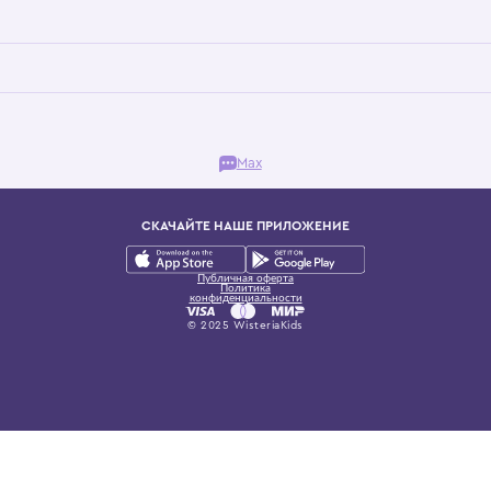
Бутик. Саввинская набережная, 13
ках, представляющий более 60 брендов сегмента люкс: Givenchy, Dolce&Gab
и навсегда становится частью прекрасного мира детс