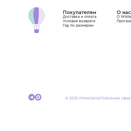
Dolce&Gabbana, Giorgio Armani, Elie Saab, Balm
вкус с первых дней жизни и навсегда станови
детства.
Покупателям
Доставка и оплата
Условия возврата
Гид по размерам