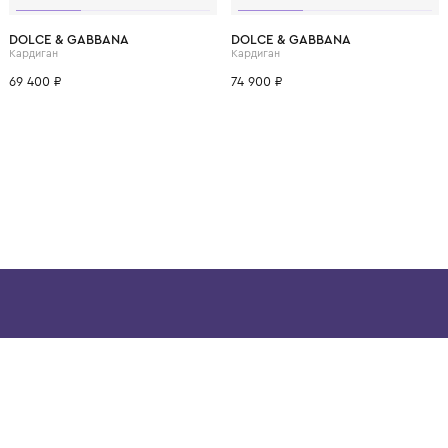
ВОЗМОЖНО, ВАМ ПОНРАВ
10 лет
12 лет
4 года
6 лет
8 лет
10 лет
12 лет
6-9 мес.
12 мес
DOLCE & GABBANA
DOLCE & GABBANA
Кардиган
Кардиган
69 400 ₽
74 900 ₽
ой детской одежды в
в сегмента люкс: Givenchy,