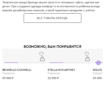
Творческое кредо бренда звучит просто и гениально: «Дети, одетые как
дети». При создании одежды комфорт и естественность ребёнка всегда
важнее дизайнерских изысков, а крой тщательно продуман с учётом
всех возрастных особенностей. Философия Il Gufo базируется на трёх
ВСЕ ТОВАРЫ БРЕНДА
китах: качество материалов, продуманность деталей и эксклюзивность,
что сделало бренд эталоном качества. Для пошива одежды
используются преимущественно натуральные ткани от лучших
поставщиков Италии, которые часто создаются под заказ специально
для Il Gufo. Несмотря на свою популярность, Il Gufo сохраняет статус
семейного бизнеса, где к каждому отношению относятся с
прозрачностью, страстью и честностью. Il Gufo — это выбор родителей,
ВОЗМОЖНО, ВАМ ПОНРАВИТСЯ
которые ценят настоящее итальянское качество и хотят,, чтобы ребёнок
выглядел стильно, оставаясь при этом свободным и активным.
BRUNELLO CUCINELLI
STELLA MCCARTNEY
DOLCE &
Кардиган
Кардиган
Кардига
69 000 ₽
22 900 ₽
69 400 ₽