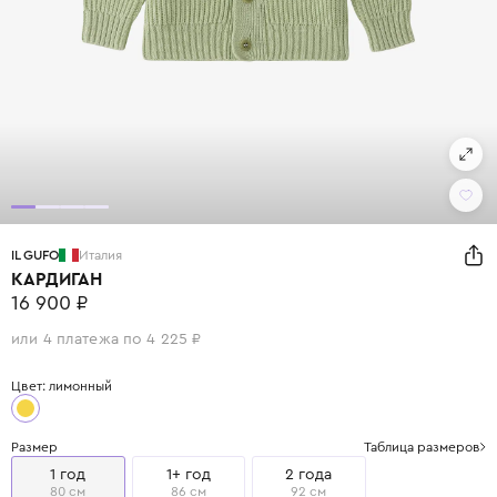
IL GUFO
Италия
КАРДИГАН
16 900 ₽
или 4 платежа по 4 225 ₽
Цвет: лимонный
Размер
Таблица размеров
1 год
1+ год
2 года
80 см
86 см
92 см